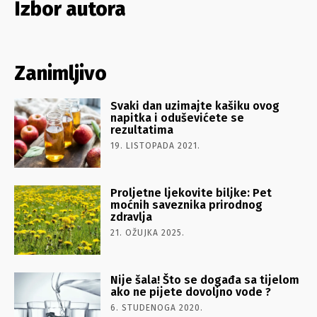
Izbor autora
Zanimljivo
Svaki dan uzimajte kašiku ovog
napitka i oduševićete se
rezultatima
19. LISTOPADA 2021.
Proljetne ljekovite biljke: Pet
moćnih saveznika prirodnog
zdravlja
21. OŽUJKA 2025.
Nije šala! Što se događa sa tijelom
ako ne pijete dovoljno vode ?
6. STUDENOGA 2020.