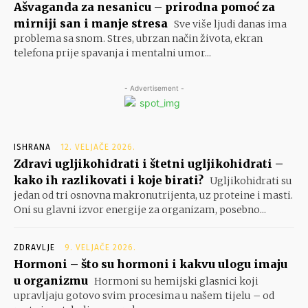
Ašvaganda za nesanicu – prirodna pomoć za
mirniji san i manje stresa
Sve više ljudi danas ima
problema sa snom. Stres, ubrzan način života, ekran
telefona prije spavanja i mentalni umor...
- Advertisement -
ISHRANA
12. VELJAČE 2026.
Zdravi ugljikohidrati i štetni ugljikohidrati –
kako ih razlikovati i koje birati?
Ugljikohidrati su
jedan od tri osnovna makronutrijenta, uz proteine i masti.
Oni su glavni izvor energije za organizam, posebno...
ZDRAVLJE
9. VELJAČE 2026.
Hormoni – što su hormoni i kakvu ulogu imaju
u organizmu
Hormoni su hemijski glasnici koji
upravljaju gotovo svim procesima u našem tijelu – od