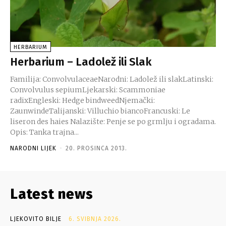
HERBARIUM
Herbarium – Ladolež ili Slak
Familija: ConvolvulaceaeNarodni: Ladolež ili slakLatinski:
Convolvulus sepiumLjekarski: Scammoniae
radixEngleski: Hedge bindweedNjemački:
ZaunwindeTalijanski: Villuchio biancoFrancuski: Le
liseron des haies Nalazište: Penje se po grmlju i ogradama.
Opis: Tanka trajna...
NARODNI LIJEK
-
20. PROSINCA 2013.
Latest news
LJEKOVITO BILJE
6. SVIBNJA 2026.