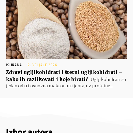
ISHRANA
12. VELJAČE 2026.
Zdravi ugljikohidrati i štetni ugljikohidrati –
kako ih razlikovati i koje birati?
Ugljikohidrati su
jedan od tri osnovna makronutrijenta, uz proteine...
Izbor autora