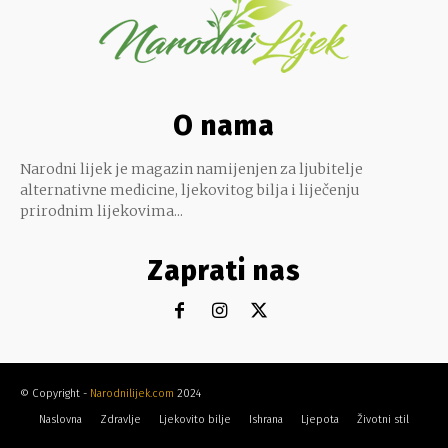
O nama
Narodni lijek je magazin namijenjen za ljubitelje
alternativne medicine, ljekovitog bilja i liječenju
prirodnim lijekovima...
Zaprati nas
© Copyright -
Narodnilijek.com
2024
Naslovna
Zdravlje
Ljekovito bilje
Ishrana
Ljepota
Životni stil