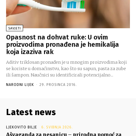
SAVJETI
Opasnost na dohvat ruke: U ovim
proizvodima pronađena je hemikalija
koja izaziva rak
Aditiv triklosan pronađen je u mnogim proizvodima koji
se koriste u domaćinstvu, kao što su sapun, pasta za zube
ili šampon. Naučnici su identificirali potencijalno...
NARODNI LIJEK
-
29. PROSINCA 2016.
Latest news
LJEKOVITO BILJE
6. SVIBNJA 2026.
Ašvaganda za nesanicu – prirodna pomoć za