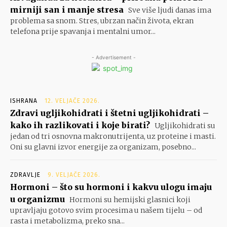
mirniji san i manje stresa
Sve više ljudi danas ima
problema sa snom. Stres, ubrzan način života, ekran
telefona prije spavanja i mentalni umor...
- Advertisement -
ISHRANA
12. VELJAČE 2026.
Zdravi ugljikohidrati i štetni ugljikohidrati –
kako ih razlikovati i koje birati?
Ugljikohidrati su
jedan od tri osnovna makronutrijenta, uz proteine i masti.
Oni su glavni izvor energije za organizam, posebno...
ZDRAVLJE
9. VELJAČE 2026.
Hormoni – što su hormoni i kakvu ulogu imaju
u organizmu
Hormoni su hemijski glasnici koji
upravljaju gotovo svim procesima u našem tijelu – od
rasta i metabolizma, preko sna...