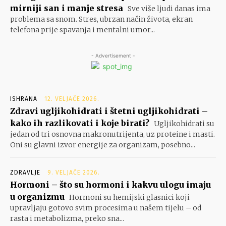
mirniji san i manje stresa
Sve više ljudi danas ima
problema sa snom. Stres, ubrzan način života, ekran
telefona prije spavanja i mentalni umor...
- Advertisement -
ISHRANA
12. VELJAČE 2026.
Zdravi ugljikohidrati i štetni ugljikohidrati –
kako ih razlikovati i koje birati?
Ugljikohidrati su
jedan od tri osnovna makronutrijenta, uz proteine i masti.
Oni su glavni izvor energije za organizam, posebno...
ZDRAVLJE
9. VELJAČE 2026.
Hormoni – što su hormoni i kakvu ulogu imaju
u organizmu
Hormoni su hemijski glasnici koji
upravljaju gotovo svim procesima u našem tijelu – od
rasta i metabolizma, preko sna...