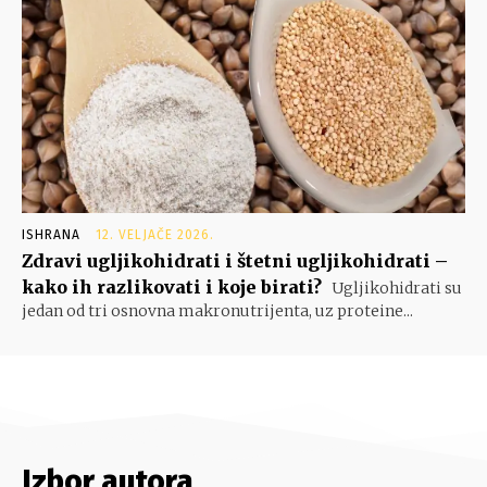
ISHRANA
12. VELJAČE 2026.
Zdravi ugljikohidrati i štetni ugljikohidrati –
kako ih razlikovati i koje birati?
Ugljikohidrati su
jedan od tri osnovna makronutrijenta, uz proteine...
Izbor autora