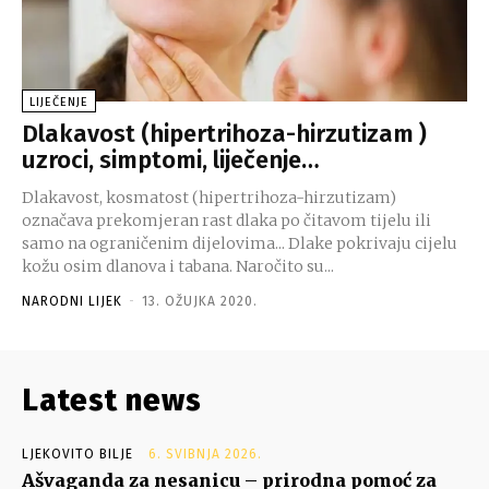
LIJEČENJE
Dlakavost (hipertrihoza-hirzutizam )
uzroci, simptomi, liječenje…
Dlakavost, kosmatost (hipertrihoza-hirzutizam)
označava prekomjeran rast dlaka po čitavom tijelu ili
samo na ograničenim dijelovima... Dlake pokrivaju cijelu
kožu osim dlanova i tabana. Naročito su...
NARODNI LIJEK
-
13. OŽUJKA 2020.
Latest news
LJEKOVITO BILJE
6. SVIBNJA 2026.
Ašvaganda za nesanicu – prirodna pomoć za