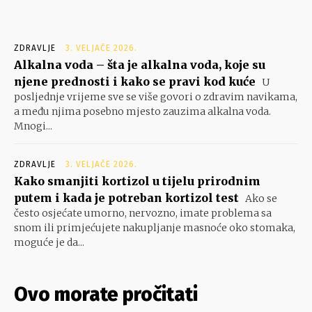
ZDRAVLJE
3. VELJAČE 2026.
Alkalna voda – šta je alkalna voda, koje su
njene prednosti i kako se pravi kod kuće
U
posljednje vrijeme sve se više govori o zdravim navikama,
a među njima posebno mjesto zauzima alkalna voda.
Mnogi...
ZDRAVLJE
3. VELJAČE 2026.
Kako smanjiti kortizol u tijelu prirodnim
putem i kada je potreban kortizol test
Ako se
često osjećate umorno, nervozno, imate problema sa
snom ili primjećujete nakupljanje masnoće oko stomaka,
moguće je da...
Ovo morate pročitati