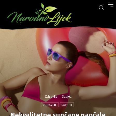
Zdravlje
Savjeti
ZDRAVLJE
SAVJETI
Nekvalitetne sunčane naočale