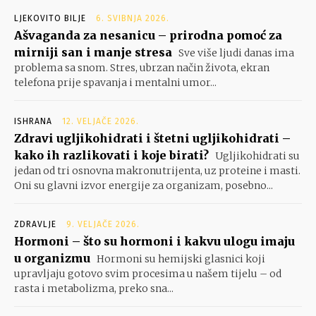
LJEKOVITO BILJE
6. SVIBNJA 2026.
Ašvaganda za nesanicu – prirodna pomoć za
mirniji san i manje stresa
Sve više ljudi danas ima
problema sa snom. Stres, ubrzan način života, ekran
telefona prije spavanja i mentalni umor...
ISHRANA
12. VELJAČE 2026.
Zdravi ugljikohidrati i štetni ugljikohidrati –
kako ih razlikovati i koje birati?
Ugljikohidrati su
jedan od tri osnovna makronutrijenta, uz proteine i masti.
Oni su glavni izvor energije za organizam, posebno...
ZDRAVLJE
9. VELJAČE 2026.
Hormoni – što su hormoni i kakvu ulogu imaju
u organizmu
Hormoni su hemijski glasnici koji
upravljaju gotovo svim procesima u našem tijelu – od
rasta i metabolizma, preko sna...