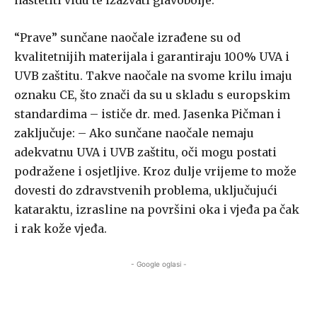
naštetiti vidu te izazvati glavobolje.
“Prave” sunčane naočale izrađene su od
kvalitetnijih materijala i garantiraju 100% UVA i
UVB zaštitu. Takve naočale na svome krilu imaju
oznaku CE, što znači da su u skladu s europskim
standardima – ističe dr. med. Jasenka Pičman i
zaključuje: – Ako sunčane naočale nemaju
adekvatnu UVA i UVB zaštitu, oči mogu postati
podražene i osjetljive. Kroz dulje vrijeme to može
dovesti do zdravstvenih problema, uključujući
kataraktu, izrasline na površini oka i vjeđa pa čak
i rak kože vjeđa.
- Google oglasi -