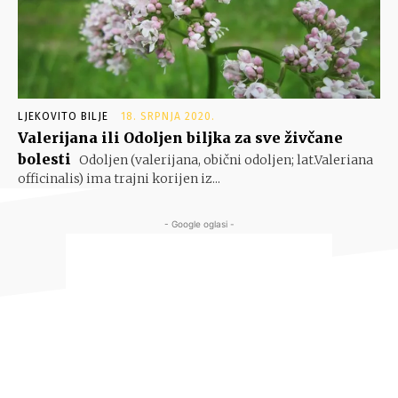
LJEKOVITO BILJE
18. SRPNJA 2020.
Valerijana ili Odoljen biljka za sve živčane
bolesti
Odoljen (valerijana, obični odoljen; lat.Valeriana
officinalis) ima trajni korijen iz...
- Google oglasi -