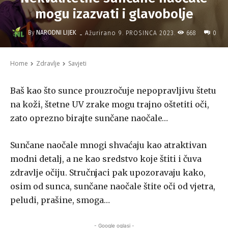
mogu izazvati i glavobolje
-
By
NARODNI LIJEK
668
Ažurirano
9. PROSINCA 2023.
0
Home
Zdravlje
Savjeti
Baš kao što sunce prouzročuje nepopravljivu štetu
na koži, štetne UV zrake mogu trajno oštetiti oči,
zato oprezno birajte sunčane naočale…
Sunčane naočale mnogi shvaćaju kao atraktivan
modni detalj, a ne kao sredstvo koje štiti i čuva
zdravlje očiju. Stručnjaci pak upozoravaju kako,
osim od sunca, sunčane naočale štite oči od vjetra,
peludi, prašine, smoga…
- Google oglasi -