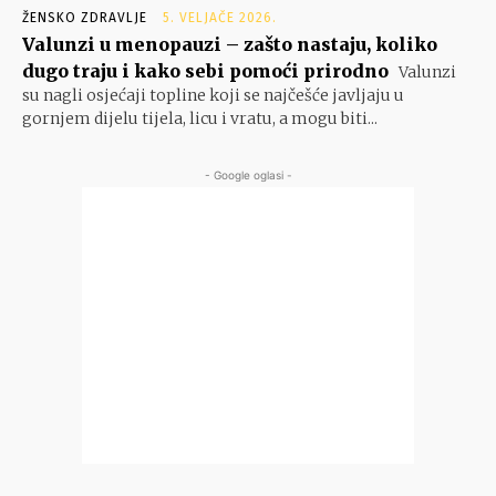
ŽENSKO ZDRAVLJE
5. VELJAČE 2026.
Valunzi u menopauzi – zašto nastaju, koliko
dugo traju i kako sebi pomoći prirodno
Valunzi
su nagli osjećaji topline koji se najčešće javljaju u
gornjem dijelu tijela, licu i vratu, a mogu biti...
- Google oglasi -