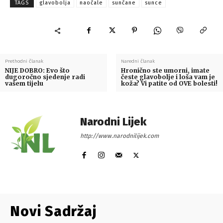
TAGS
glavobolja
naočale
sunčane
sunce
Prethodni članak
Naredni članak
NIJE DOBRO: Evo što
Hronično ste umorni, imate
dugoročno sjedenje radi
česte glavobolje i loša vam je
vašem tijelu
koža? Vi patite od OVE bolesti!
Narodni Lijek
http://www.narodnilijek.com
Novi Sadržaj