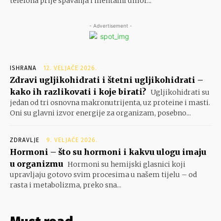
telefona prije spavanja i mentalni umor...
- Advertisement -
ISHRANA
12. VELJAČE 2026.
Zdravi ugljikohidrati i štetni ugljikohidrati –
kako ih razlikovati i koje birati?
Ugljikohidrati su
jedan od tri osnovna makronutrijenta, uz proteine i masti.
Oni su glavni izvor energije za organizam, posebno...
ZDRAVLJE
9. VELJAČE 2026.
Hormoni – što su hormoni i kakvu ulogu imaju
u organizmu
Hormoni su hemijski glasnici koji
upravljaju gotovo svim procesima u našem tijelu – od
rasta i metabolizma, preko sna...