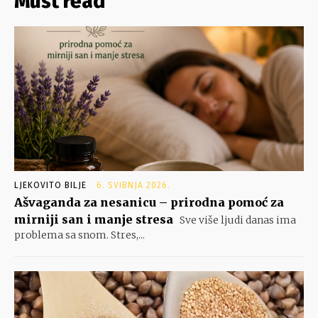
Must read
LJEKOVITO BILJE
6. SVIBNJA 2026.
Ašvaganda za nesanicu – prirodna pomoć za
mirniji san i manje stresa
Sve više ljudi danas ima
problema sa snom. Stres,...