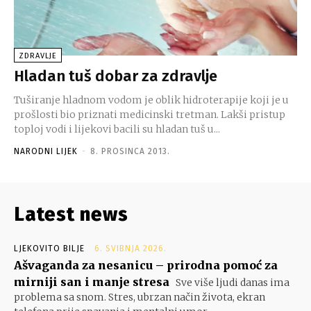
ZDRAVLJE
Hladan tuš dobar za zdravlje
Tuširanje hladnom vodom je oblik hidroterapije koji je u
prošlosti bio priznati medicinski tretman. Lakši pristup
toploj vodi i lijekovi bacili su hladan tuš u...
NARODNI LIJEK
-
8. PROSINCA 2013.
Latest news
LJEKOVITO BILJE
6. SVIBNJA 2026.
Ašvaganda za nesanicu – prirodna pomoć za
mirniji san i manje stresa
Sve više ljudi danas ima
problema sa snom. Stres, ubrzan način života, ekran