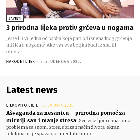
SAVJETI
3 prirodna lijeka protiv grčeva u nogama
Jeste li i vi jedna od osoba koja pati od iznenadnog grčenja
mišića u nogama? Ako vas ova boljka budi iz sna ili
ometa...
NARODNI LIJEK
-
2. STUDENOGA 2020.
Latest news
LJEKOVITO BILJE
6. SVIBNJA 2026.
Ašvaganda za nesanicu – prirodna pomoć za
mirniji san i manje stresa
Sve više ljudi danas ima
problema sa snom. Stres, ubrzan način života, ekran
telefona prije spavanja i mentalni umor...