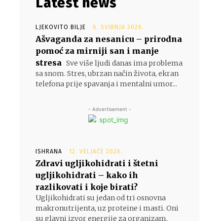
Latest news
LJEKOVITO BILJE
6. SVIBNJA 2026.
Ašvaganda za nesanicu – prirodna
pomoć za mirniji san i manje
stresa
Sve više ljudi danas ima problema
sa snom. Stres, ubrzan način života, ekran
telefona prije spavanja i mentalni umor...
- Advertisement -
ISHRANA
12. VELJAČE 2026.
Zdravi ugljikohidrati i štetni
ugljikohidrati – kako ih
razlikovati i koje birati?
Ugljikohidrati su jedan od tri osnovna
makronutrijenta, uz proteine i masti. Oni
su glavni izvor energije za organizam,