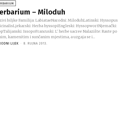
ERBARIUM
erbarium – Miloduh
amilija: LabiataeNarodni: MiloduhLatinski: Hyssopus
ficinalisLjekarski: Herba hyssopiEngleski: HyssopwortNjemački:
Talijanski: IssopoFrancuski: L' herbe sacree Nalazište: Raste po
him, kamenitim i sunčanim mjestima, a uzgaja se i...
RODNI LIJEK
-
8. RUJNA 2013.