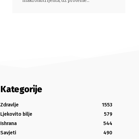
makronutrijenta, uz proteine...
Kategorije
Zdravlje
1553
Ljekovito bilje
579
Ishrana
544
Savjeti
490