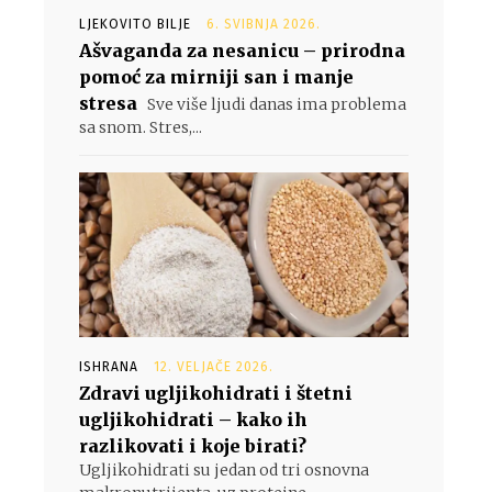
LJEKOVITO BILJE
6. SVIBNJA 2026.
Ašvaganda za nesanicu – prirodna
pomoć za mirniji san i manje
stresa
Sve više ljudi danas ima problema
sa snom. Stres,...
ISHRANA
12. VELJAČE 2026.
Zdravi ugljikohidrati i štetni
ugljikohidrati – kako ih
razlikovati i koje birati?
Ugljikohidrati su jedan od tri osnovna