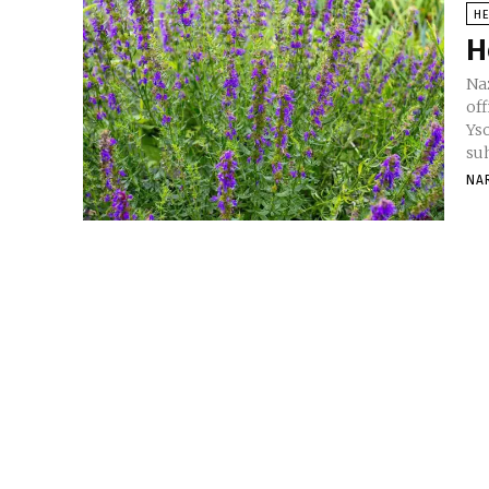
H
H
Nazivi biljke F
of
Ysop
su
NA