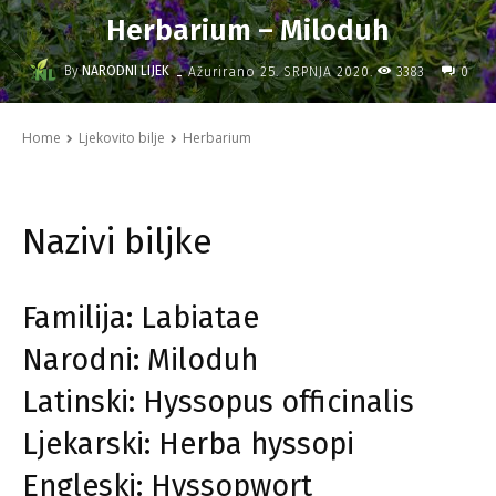
Herbarium – Miloduh
-
By
NARODNI LIJEK
3383
Ažurirano
25. SRPNJA 2020.
0
Home
Ljekovito bilje
Herbarium
Nazivi biljke
Familija: Labiatae
Narodni: Miloduh
Latinski: Hyssopus officinalis
Ljekarski: Herba hyssopi
Engleski: Hyssopwort