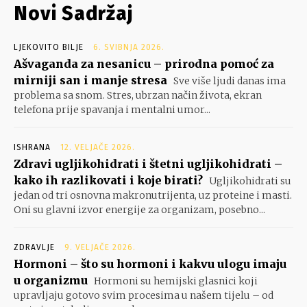
Novi Sadržaj
LJEKOVITO BILJE
6. SVIBNJA 2026.
Ašvaganda za nesanicu – prirodna pomoć za
mirniji san i manje stresa
Sve više ljudi danas ima
problema sa snom. Stres, ubrzan način života, ekran
telefona prije spavanja i mentalni umor...
ISHRANA
12. VELJAČE 2026.
Zdravi ugljikohidrati i štetni ugljikohidrati –
kako ih razlikovati i koje birati?
Ugljikohidrati su
jedan od tri osnovna makronutrijenta, uz proteine i masti.
Oni su glavni izvor energije za organizam, posebno...
ZDRAVLJE
9. VELJAČE 2026.
Hormoni – što su hormoni i kakvu ulogu imaju
u organizmu
Hormoni su hemijski glasnici koji
upravljaju gotovo svim procesima u našem tijelu – od