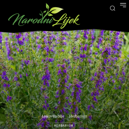
Ljekovito bilje
Herbarium
HERBARIUM