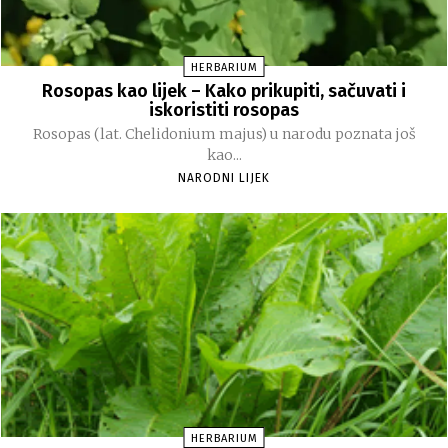
HERBARIUM
Rosopas kao lijek – Kako prikupiti, sačuvati i
iskoristiti rosopas
Rosopas (lat. Chelidonium majus) u narodu poznata još
kao...
NARODNI LIJEK
HERBARIUM