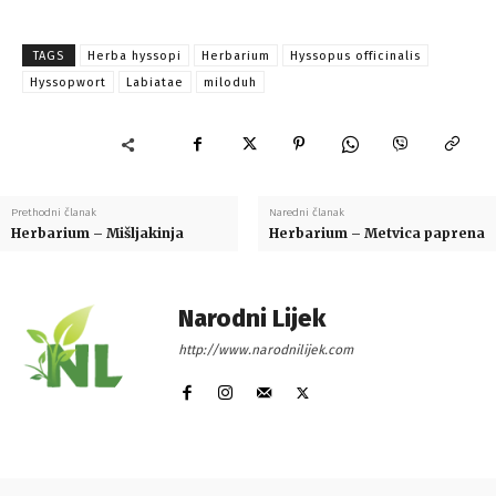
TAGS
Herba hyssopi
Herbarium
Hyssopus officinalis
Hyssopwort
Labiatae
miloduh
Prethodni članak
Naredni članak
Herbarium – Mišljakinja
Herbarium – Metvica paprena
Narodni Lijek
http://www.narodnilijek.com