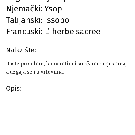
Njemački: Ysop
Talijanski: Issopo
Francuski: L’ herbe sacree
Nalazište:
Raste po suhim, kamenitim i sunčanim mjestima,
a uzgaja se i u vrtovima.
Opis: