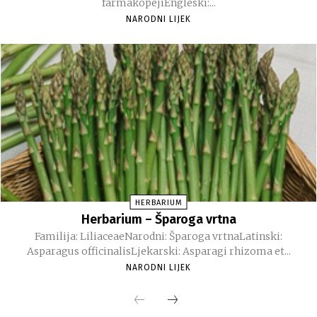
farmakopejiEngleski:...
NARODNI LIJEK
HERBARIUM
Herbarium – Šparoga vrtna
Familija: LiliaceaeNarodni: Šparoga vrtnaLatinski:
Asparagus officinalisLjekarski: Asparagi rhizoma et...
NARODNI LIJEK