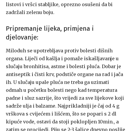
listovi i vršci stabljike, oprezno osušeni da bi
zadržali zelenu boju.
Pripremanje lijeka, primjena i
djelovanje:
Miloduh se upotrebljava protiv bolesti dišnih
organa. Liječi od kašlja i pomaže iskašljavanje u
slučaju bronhitisa, astme i bolesti pluća. Dobar je
antiseptik i čisti krv, podstiče organe na rad i jača
ih. U slučaju upale pluća ne treba ga uzimati
odmah u početku bolesti nego kad temperatura
padne i sluz sazrije, što vrijedi za sve lijekove koji
sadrže ulja i balzame. Najprikladniji je čaj od 4 g
vrškova s cvijećem i lišćem, što se popari s 2 dl
kipuće vode, ostavi da stoji poklopljen 10min., a
zatim se procijedi. Piju se 2-3 šalice dnevno poslije