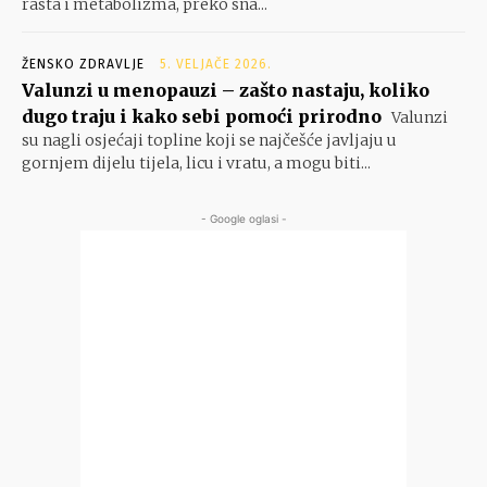
rasta i metabolizma, preko sna...
ŽENSKO ZDRAVLJE
5. VELJAČE 2026.
Valunzi u menopauzi – zašto nastaju, koliko
dugo traju i kako sebi pomoći prirodno
Valunzi
su nagli osjećaji topline koji se najčešće javljaju u
gornjem dijelu tijela, licu i vratu, a mogu biti...
- Google oglasi -