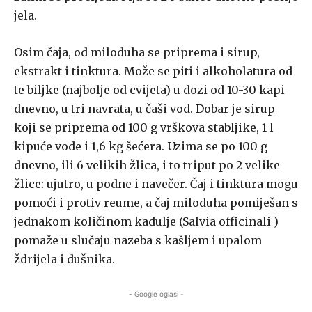
jela.
Osim čaja, od miloduha se priprema i sirup,
ekstrakt i tinktura. Može se piti i alkoholatura od
te biljke (najbolje od cvijeta) u dozi od 10-30 kapi
dnevno, u tri navrata, u čaši vod. Dobar je sirup
koji se priprema od 100 g vrškova stabljike, 1 l
kipuće vode i 1,6 kg šećera. Uzima se po 100 g
dnevno, ili 6 velikih žlica, i to triput po 2 velike
žlice: ujutro, u podne i navečer. Čaj i tinktura mogu
pomoći i protiv reume, a čaj miloduha pomiješan s
jednakom količinom kadulje (Salvia officinali )
pomaže u slučaju nazeba s kašljem i upalom
ždrijela i dušnika.
- Google oglasi -