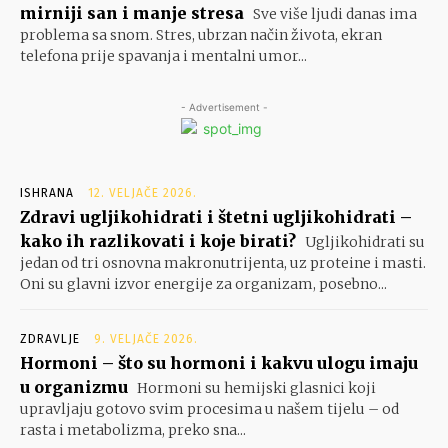
mirniji san i manje stresa
Sve više ljudi danas ima
problema sa snom. Stres, ubrzan način života, ekran
telefona prije spavanja i mentalni umor...
- Advertisement -
ISHRANA
12. VELJAČE 2026.
Zdravi ugljikohidrati i štetni ugljikohidrati –
kako ih razlikovati i koje birati?
Ugljikohidrati su
jedan od tri osnovna makronutrijenta, uz proteine i masti.
Oni su glavni izvor energije za organizam, posebno...
ZDRAVLJE
9. VELJAČE 2026.
Hormoni – što su hormoni i kakvu ulogu imaju
u organizmu
Hormoni su hemijski glasnici koji
upravljaju gotovo svim procesima u našem tijelu – od
rasta i metabolizma, preko sna...