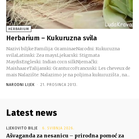
HERBARIUM
Herbarium – Kukuruzna svila
Nazivi biljke:Familija: GraminaeNarodni: Kukuruzna
svilaLatinski: Zea maysLjekarski: Stigmata
MaydisEngleski: Indian corn silkNjemački:
MaishaareTalijanski: GranturcoFrancuski: Les cheveux de
mais Nalazište: Nalazimo je na poljima kukuruzišta , na...
NARODNI LIJEK
-
21. PROSINCA 2013.
Latest news
LJEKOVITO BILJE
6. SVIBNJA 2026.
Ašvaganda za nesanicu – prirodna pomoć za