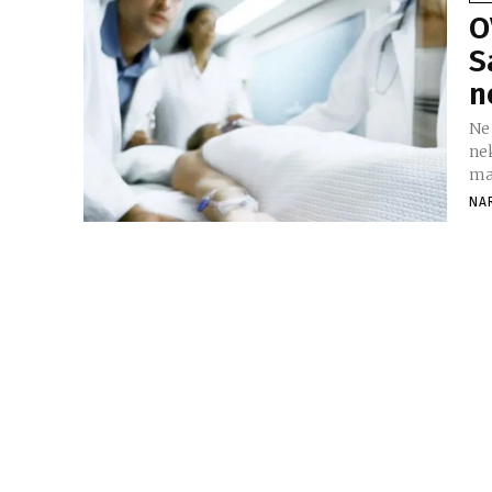
O
S
n
Ne
ne
mat
NA