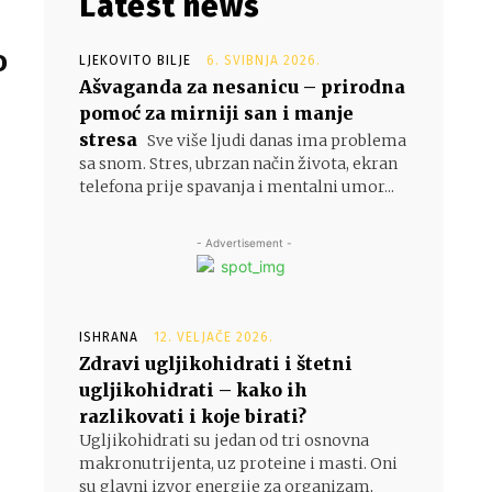
Latest news
o
LJEKOVITO BILJE
6. SVIBNJA 2026.
Ašvaganda za nesanicu – prirodna
pomoć za mirniji san i manje
stresa
Sve više ljudi danas ima problema
sa snom. Stres, ubrzan način života, ekran
telefona prije spavanja i mentalni umor...
- Advertisement -
ISHRANA
12. VELJAČE 2026.
Zdravi ugljikohidrati i štetni
ugljikohidrati – kako ih
razlikovati i koje birati?
Ugljikohidrati su jedan od tri osnovna
makronutrijenta, uz proteine i masti. Oni
su glavni izvor energije za organizam,