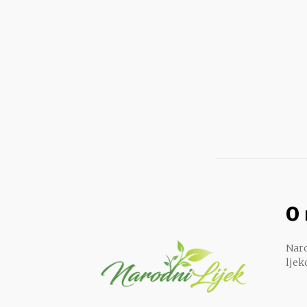
O
Naro
ljek