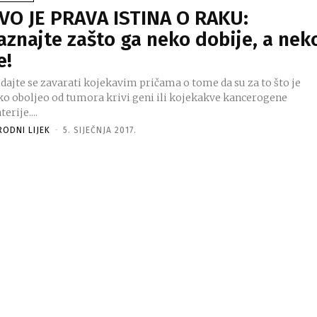
VO JE PRAVA ISTINA O RAKU:
aznajte zašto ga neko dobije, a nek
e!
 dajte se zavarati kojekavim pričama o tome da su za to što je
ko oboljeo od tumora krivi geni ili kojekakve kancerogene
erije....
RODNI LIJEK
-
5. SIJEČNJA 2017.