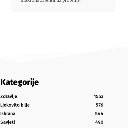
makronutrijenta, uz proteine...
Kategorije
Zdravlje
1553
Ljekovito bilje
579
Ishrana
544
Savjeti
490