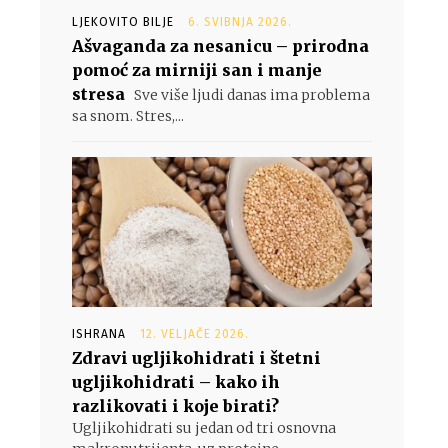
LJEKOVITO BILJE
6. SVIBNJA 2026.
Ašvaganda za nesanicu – prirodna
pomoć za mirniji san i manje
stresa
Sve više ljudi danas ima problema
sa snom. Stres,...
ISHRANA
12. VELJAČE 2026.
Zdravi ugljikohidrati i štetni
ugljikohidrati – kako ih
razlikovati i koje birati?
Ugljikohidrati su jedan od tri osnovna