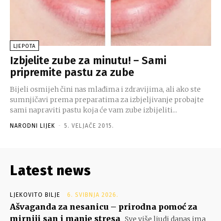
LJEPOTA
Izbjelite zube za minutu! – Sami
pripremite pastu za zube
Bijeli osmijeh čini nas mlađima i zdravijima, ali ako ste
sumnjičavi prema preparatima za izbjeljivanje probajte
sami napraviti pastu koja će vam zube izbijeliti...
NARODNI LIJEK
-
5. VELJAČE 2015.
Latest news
LJEKOVITO BILJE
6. SVIBNJA 2026.
Ašvaganda za nesanicu – prirodna pomoć za
mirniji san i manje stresa
Sve više ljudi danas ima