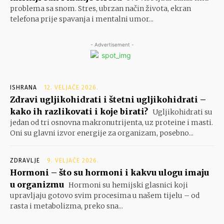
problema sa snom. Stres, ubrzan način života, ekran
telefona prije spavanja i mentalni umor...
- Advertisement -
ISHRANA
12. VELJAČE 2026.
Zdravi ugljikohidrati i štetni ugljikohidrati –
kako ih razlikovati i koje birati?
Ugljikohidrati su
jedan od tri osnovna makronutrijenta, uz proteine i masti.
Oni su glavni izvor energije za organizam, posebno...
ZDRAVLJE
9. VELJAČE 2026.
Hormoni – što su hormoni i kakvu ulogu imaju
u organizmu
Hormoni su hemijski glasnici koji
upravljaju gotovo svim procesima u našem tijelu – od
rasta i metabolizma, preko sna...