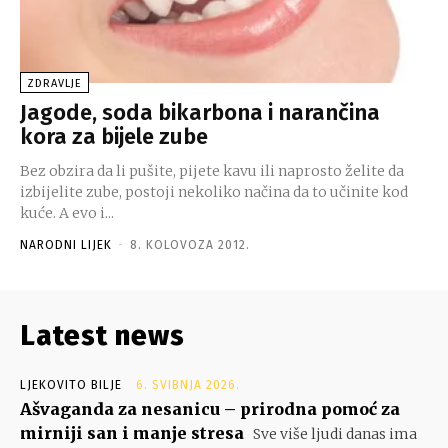
ZDRAVLJE
Jagode, soda bikarbona i narančina
kora za bijele zube
Bez obzira da li pušite, pijete kavu ili naprosto želite da
izbijelite zube, postoji nekoliko načina da to učinite kod
kuće. A evo i...
NARODNI LIJEK
-
8. KOLOVOZA 2012.
Latest news
LJEKOVITO BILJE
6. SVIBNJA 2026.
Ašvaganda za nesanicu – prirodna pomoć za
mirniji san i manje stresa
Sve više ljudi danas ima