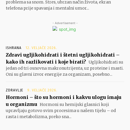
problema sa snom. Stres, ubrzan način života, ekran
telefona prije spavanja i mentalni umor...
- Advertisement -
ISHRANA
12. VELJAČE 2026.
Zdravi ugljikohidrati i štetni ugljikohidrati –
kako ih razlikovati i koje birati?
Ugljikohidrati su
jedan od tri osnovna makronutrijenta, uz proteine i masti.
Oni su glavni izvor energije za organizam, posebno...
ZDRAVLJE
9. VELJAČE 2026.
Hormoni – što su hormoni i kakvu ulogu imaju
u organizmu
Hormoni su hemijski glasnici koji
upravljaju gotovo svim procesima u našem tijelu – od
rasta i metabolizma, preko sna...