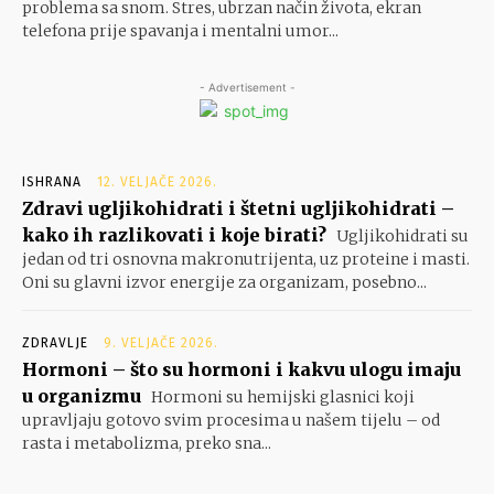
problema sa snom. Stres, ubrzan način života, ekran
telefona prije spavanja i mentalni umor...
- Advertisement -
ISHRANA
12. VELJAČE 2026.
Zdravi ugljikohidrati i štetni ugljikohidrati –
kako ih razlikovati i koje birati?
Ugljikohidrati su
jedan od tri osnovna makronutrijenta, uz proteine i masti.
Oni su glavni izvor energije za organizam, posebno...
ZDRAVLJE
9. VELJAČE 2026.
Hormoni – što su hormoni i kakvu ulogu imaju
u organizmu
Hormoni su hemijski glasnici koji
upravljaju gotovo svim procesima u našem tijelu – od
rasta i metabolizma, preko sna...