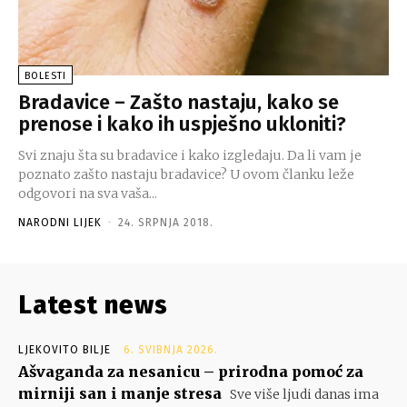
BOLESTI
Bradavice – Zašto nastaju, kako se
prenose i kako ih uspješno ukloniti?
Svi znaju šta su bradavice i kako izgledaju. Da li vam je
poznato zašto nastaju bradavice? U ovom članku leže
odgovori na sva vaša...
NARODNI LIJEK
-
24. SRPNJA 2018.
Latest news
LJEKOVITO BILJE
6. SVIBNJA 2026.
Ašvaganda za nesanicu – prirodna pomoć za
mirniji san i manje stresa
Sve više ljudi danas ima