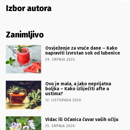
Izbor autora
Zanimljivo
Osvježenje za vruće dane – Kako
napraviti izvrstan sok od lubenice
29. SRPNJA 2022.
Ovo je mala, a jako neprijatna
boljka – Kako izliječiti afte u
ustima?
12. LISTOPADA 2020.
Vidac ili Očanica čuvar vaših očiju
25. SRPNJA 2020.