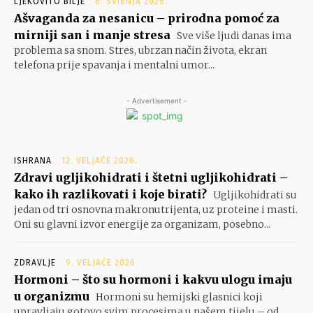
LJEKOVITO BILJE
6. SVIBNJA 2026.
Ašvaganda za nesanicu – prirodna pomoć za
mirniji san i manje stresa
Sve više ljudi danas ima
problema sa snom. Stres, ubrzan način života, ekran
telefona prije spavanja i mentalni umor...
- Advertisement -
ISHRANA
12. VELJAČE 2026.
Zdravi ugljikohidrati i štetni ugljikohidrati –
kako ih razlikovati i koje birati?
Ugljikohidrati su
jedan od tri osnovna makronutrijenta, uz proteine i masti.
Oni su glavni izvor energije za organizam, posebno...
ZDRAVLJE
9. VELJAČE 2026.
Hormoni – što su hormoni i kakvu ulogu imaju
u organizmu
Hormoni su hemijski glasnici koji
upravljaju gotovo svim procesima u našem tijelu – od