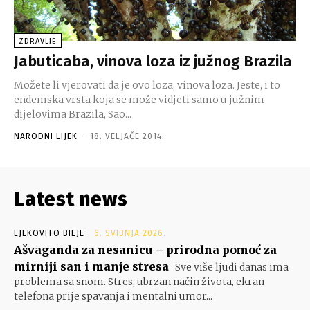
ZDRAVLJE
Jabuticaba, vinova loza iz južnog Brazila
Možete li vjerovati da je ovo loza, vinova loza. Jeste, i to
endemska vrsta koja se može vidjeti samo u južnim
dijelovima Brazila, Sao...
NARODNI LIJEK
-
18. VELJAČE 2014.
Latest news
LJEKOVITO BILJE
6. SVIBNJA 2026.
Ašvaganda za nesanicu – prirodna pomoć za
mirniji san i manje stresa
Sve više ljudi danas ima
problema sa snom. Stres, ubrzan način života, ekran
telefona prije spavanja i mentalni umor...