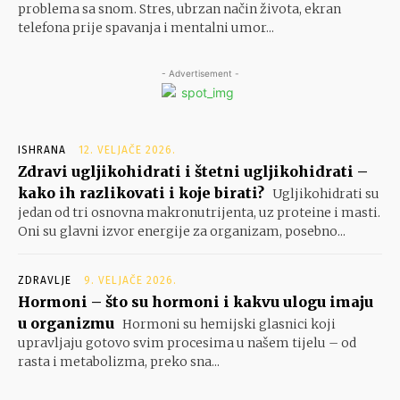
problema sa snom. Stres, ubrzan način života, ekran
telefona prije spavanja i mentalni umor...
- Advertisement -
ISHRANA
12. VELJAČE 2026.
Zdravi ugljikohidrati i štetni ugljikohidrati –
kako ih razlikovati i koje birati?
Ugljikohidrati su
jedan od tri osnovna makronutrijenta, uz proteine i masti.
Oni su glavni izvor energije za organizam, posebno...
ZDRAVLJE
9. VELJAČE 2026.
Hormoni – što su hormoni i kakvu ulogu imaju
u organizmu
Hormoni su hemijski glasnici koji
upravljaju gotovo svim procesima u našem tijelu – od
rasta i metabolizma, preko sna...