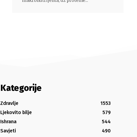
makronutrijenta, uz proteine...
Kategorije
Zdravlje
1553
Ljekovito bilje
579
Ishrana
544
Savjeti
490