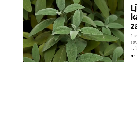
L
k
z
Lje
sa
i a
NA