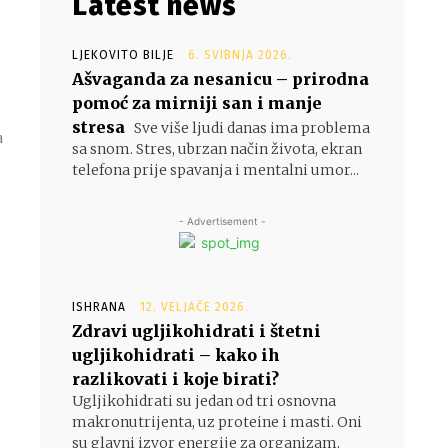
Latest news
LJEKOVITO BILJE
6. SVIBNJA 2026.
Ašvaganda za nesanicu – prirodna
pomoć za mirniji san i manje
stresa
Sve više ljudi danas ima problema
a
sa snom. Stres, ubrzan način života, ekran
telefona prije spavanja i mentalni umor...
- Advertisement -
ISHRANA
12. VELJAČE 2026.
Zdravi ugljikohidrati i štetni
ugljikohidrati – kako ih
razlikovati i koje birati?
Ugljikohidrati su jedan od tri osnovna
makronutrijenta, uz proteine i masti. Oni
su glavni izvor energije za organizam,