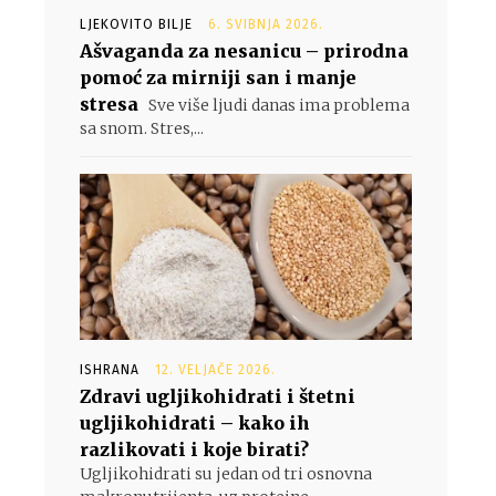
LJEKOVITO BILJE
6. SVIBNJA 2026.
Ašvaganda za nesanicu – prirodna
pomoć za mirniji san i manje
stresa
Sve više ljudi danas ima problema
sa snom. Stres,...
ISHRANA
12. VELJAČE 2026.
Zdravi ugljikohidrati i štetni
ugljikohidrati – kako ih
razlikovati i koje birati?
Ugljikohidrati su jedan od tri osnovna