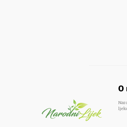
O
Naro
ljek