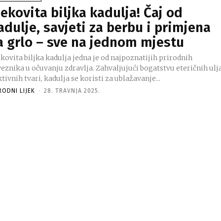
jekovita biljka kadulja! Čaj od
adulje, savjeti za berbu i primjena
a grlo – sve na jednom mjestu
kovita biljka kadulja jedna je od najpoznatijih prirodnih
veznika u očuvanju zdravlja. Zahvaljujući bogatstvu eteričnih ulj
ktivnih tvari, kadulja se koristi za ublažavanje...
RODNI LIJEK
-
28. TRAVNJA 2025.