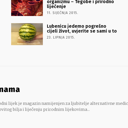
organizmu – Tegobe i prirodno
liječenje
11. SIJEČNJA 2015.
Lubenicu jedemo pogrešno
cijeli život, uvjerite se sami u to
23. LIPNJA 2015.
 nama
dni lijek je magazin namijenjen za ljubitelje alternativne medic
ovitog bilja i liječenju prirodnim lijekovima...