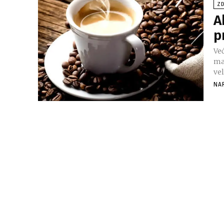
ZD
A
p
Ve
ma
vel
NA