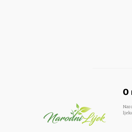
O
Naro
ljek