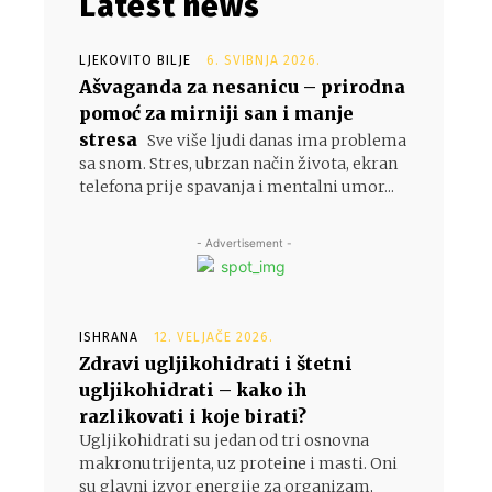
Latest news
LJEKOVITO BILJE
6. SVIBNJA 2026.
Ašvaganda za nesanicu – prirodna
pomoć za mirniji san i manje
stresa
Sve više ljudi danas ima problema
sa snom. Stres, ubrzan način života, ekran
telefona prije spavanja i mentalni umor...
- Advertisement -
ISHRANA
12. VELJAČE 2026.
Zdravi ugljikohidrati i štetni
ugljikohidrati – kako ih
razlikovati i koje birati?
Ugljikohidrati su jedan od tri osnovna
makronutrijenta, uz proteine i masti. Oni
su glavni izvor energije za organizam,