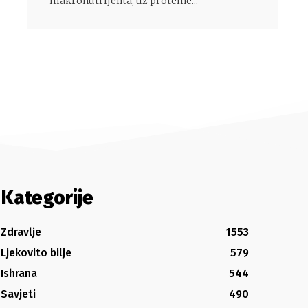
makronutrijenta, uz proteine...
Kategorije
Zdravlje
1553
Ljekovito bilje
579
Ishrana
544
Savjeti
490