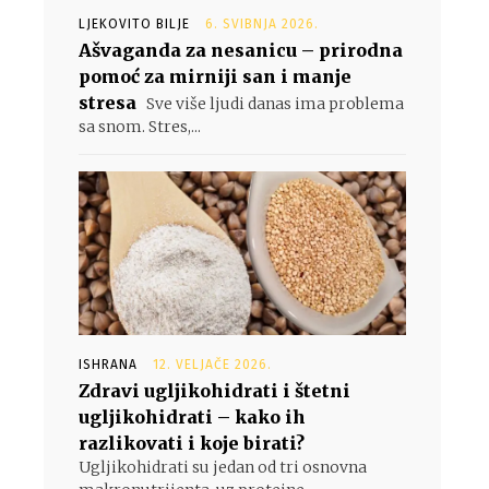
LJEKOVITO BILJE
6. SVIBNJA 2026.
Ašvaganda za nesanicu – prirodna
pomoć za mirniji san i manje
stresa
Sve više ljudi danas ima problema
sa snom. Stres,...
ISHRANA
12. VELJAČE 2026.
Zdravi ugljikohidrati i štetni
ugljikohidrati – kako ih
razlikovati i koje birati?
Ugljikohidrati su jedan od tri osnovna