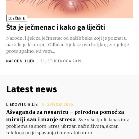
LIJEČENJE
Šta je ječmenac i kako ga liječiti
Narodni lijek za ječmenac od naših baka koji je poznat u
narodu je krumpir. Odličan lijek za ovu boljku, jer djeluje
protuupalno. Mi vam...
NARODNI LIJEK
-
20. STUDENOGA 2019.
Latest news
LJEKOVITO BILJE
6. SVIBNJA 2026.
Ašvaganda za nesanicu – prirodna pomoć za
mirniji san i manje stresa
Sve više ljudi danas ima
problema sa snom. Stres, ubrzan način života, ekran
telefona prije spavanja i mentalni umor...