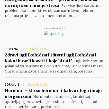
mirniji san i manje stresa
Sve više ljudi danas ima
problema sa snom. Stres, ubrzan način života, ekran
telefona prije spavanja i mentalni umor...
- Advertisement -
ISHRANA
12. VELJAČE 2026.
Zdravi ugljikohidrati i štetni ugljikohidrati –
kako ih razlikovati i koje birati?
Ugljikohidrati su
jedan od tri osnovna makronutrijenta, uz proteine i masti.
Oni su glavni izvor energije za organizam, posebno...
ZDRAVLJE
9. VELJAČE 2026.
Hormoni – što su hormoni i kakvu ulogu imaju
u organizmu
Hormoni su hemijski glasnici koji
upravljaju gotovo svim procesima u našem tijelu – od
rasta i metabolizma, preko sna...