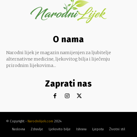
O nama
Narodni lijek je magazin namijenjen za ljubitelje
alternativne medicine, ljekovitog bilja i liječenju
prirodnim lijekovima...
Zaprati nas
© Copyright -
Narodnilijek.com
2024
Naslovna
Zdravlje
Ljekovito bilje
Ishrana
Ljepota
Životni stil