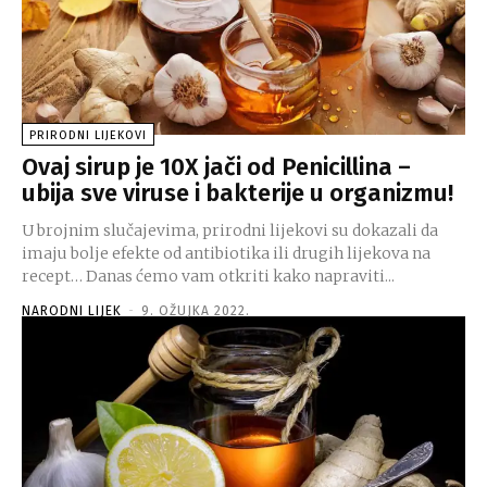
PRIRODNI LIJEKOVI
Ovaj sirup je 10X jači od Penicillina –
ubija sve viruse i bakterije u organizmu!
U brojnim slučajevima, prirodni lijekovi su dokazali da
imaju bolje efekte od antibiotika ili drugih lijekova na
recept… Danas ćemo vam otkriti kako napraviti...
NARODNI LIJEK
-
9. OŽUJKA 2022.