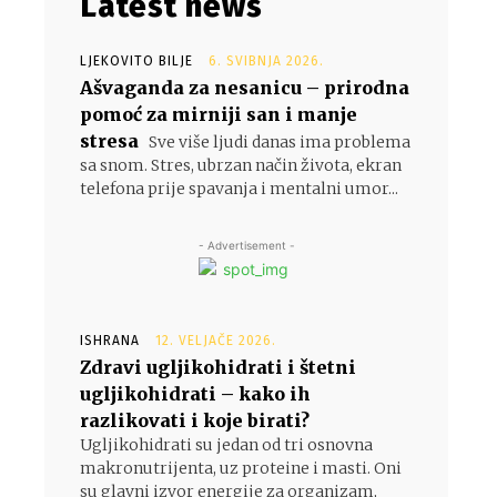
Latest news
LJEKOVITO BILJE
6. SVIBNJA 2026.
Ašvaganda za nesanicu – prirodna
pomoć za mirniji san i manje
stresa
Sve više ljudi danas ima problema
sa snom. Stres, ubrzan način života, ekran
telefona prije spavanja i mentalni umor...
- Advertisement -
ISHRANA
12. VELJAČE 2026.
Zdravi ugljikohidrati i štetni
ugljikohidrati – kako ih
razlikovati i koje birati?
Ugljikohidrati su jedan od tri osnovna
makronutrijenta, uz proteine i masti. Oni
su glavni izvor energije za organizam,