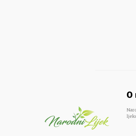
O
Naro
ljek