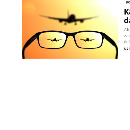
BO
K
d
Ak
za
det
NA