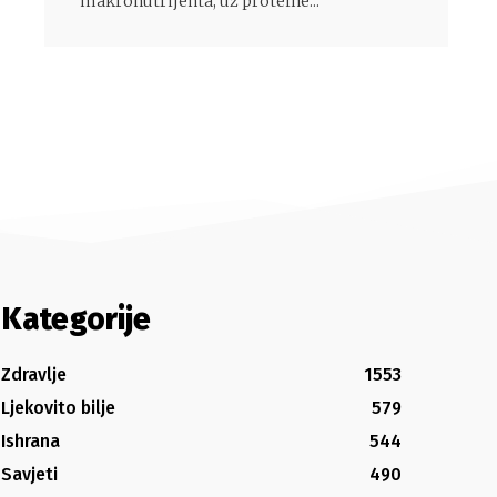
makronutrijenta, uz proteine...
Kategorije
Zdravlje
1553
Ljekovito bilje
579
Ishrana
544
Savjeti
490