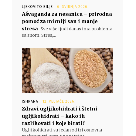
LJEKOVITO BILJE
6. SVIBNJA 2026.
Ašvaganda za nesanicu – prirodna
pomoć za mirniji san i manje
stresa
Sve više ljudi danas ima problema
sa snom. Stres,...
ISHRANA
12. VELJAČE 2026.
Zdravi ugljikohidrati i štetni
ugljikohidrati – kako ih
razlikovati i koje birati?
Ugljikohidrati su jedan od tri osnovna