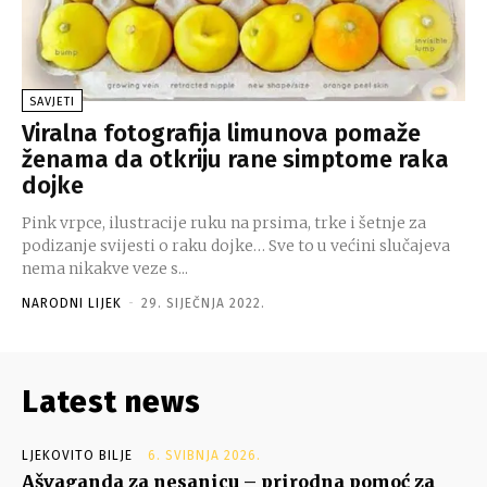
SAVJETI
Viralna fotografija limunova pomaže
ženama da otkriju rane simptome raka
dojke
Pink vrpce, ilustracije ruku na prsima, trke i šetnje za
podizanje svijesti o raku dojke… Sve to u većini slučajeva
nema nikakve veze s...
NARODNI LIJEK
-
29. SIJEČNJA 2022.
Latest news
LJEKOVITO BILJE
6. SVIBNJA 2026.
Ašvaganda za nesanicu – prirodna pomoć za