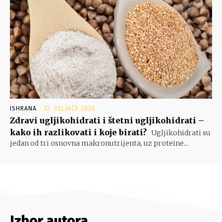
ISHRANA
12. VELJAČE 2026.
Zdravi ugljikohidrati i štetni ugljikohidrati –
kako ih razlikovati i koje birati?
Ugljikohidrati su
jedan od tri osnovna makronutrijenta, uz proteine...
Izbor autora