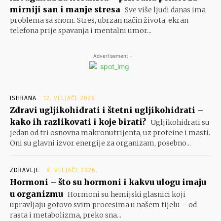
mirniji san i manje stresa
Sve više ljudi danas ima
problema sa snom. Stres, ubrzan način života, ekran
telefona prije spavanja i mentalni umor...
- Advertisement -
ISHRANA
12. VELJAČE 2026.
Zdravi ugljikohidrati i štetni ugljikohidrati –
kako ih razlikovati i koje birati?
Ugljikohidrati su
jedan od tri osnovna makronutrijenta, uz proteine i masti.
Oni su glavni izvor energije za organizam, posebno...
ZDRAVLJE
9. VELJAČE 2026.
Hormoni – što su hormoni i kakvu ulogu imaju
u organizmu
Hormoni su hemijski glasnici koji
upravljaju gotovo svim procesima u našem tijelu – od
rasta i metabolizma, preko sna...