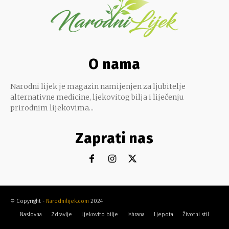
O nama
Narodni lijek je magazin namijenjen za ljubitelje
alternativne medicine, ljekovitog bilja i liječenju
prirodnim lijekovima...
Zaprati nas
© Copyright -
Narodnilijek.com
2024
Naslovna
Zdravlje
Ljekovito bilje
Ishrana
Ljepota
Životni stil