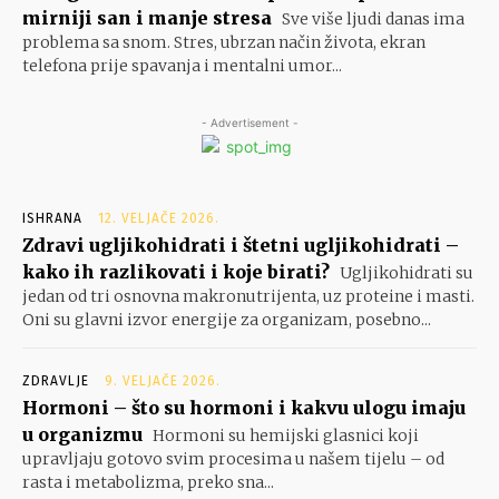
mirniji san i manje stresa
Sve više ljudi danas ima
problema sa snom. Stres, ubrzan način života, ekran
telefona prije spavanja i mentalni umor...
- Advertisement -
ISHRANA
12. VELJAČE 2026.
Zdravi ugljikohidrati i štetni ugljikohidrati –
kako ih razlikovati i koje birati?
Ugljikohidrati su
jedan od tri osnovna makronutrijenta, uz proteine i masti.
Oni su glavni izvor energije za organizam, posebno...
ZDRAVLJE
9. VELJAČE 2026.
Hormoni – što su hormoni i kakvu ulogu imaju
u organizmu
Hormoni su hemijski glasnici koji
upravljaju gotovo svim procesima u našem tijelu – od
rasta i metabolizma, preko sna...