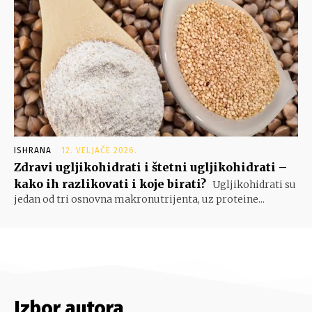
ISHRANA
12. VELJAČE 2026.
Zdravi ugljikohidrati i štetni ugljikohidrati –
kako ih razlikovati i koje birati?
Ugljikohidrati su
jedan od tri osnovna makronutrijenta, uz proteine...
Izbor autora