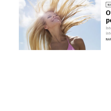
NJ
O
p
Is
ist
NA