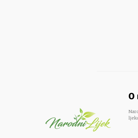
O
Naro
ljek