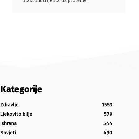
makronutrijenta, uz proteine...
Kategorije
Zdravlje
1553
Ljekovito bilje
579
Ishrana
544
Savjeti
490