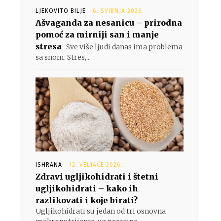
LJEKOVITO BILJE
6. SVIBNJA 2026.
Ašvaganda za nesanicu – prirodna
pomoć za mirniji san i manje
stresa
Sve više ljudi danas ima problema
sa snom. Stres,...
ISHRANA
12. VELJAČE 2026.
Zdravi ugljikohidrati i štetni
ugljikohidrati – kako ih
razlikovati i koje birati?
Ugljikohidrati su jedan od tri osnovna