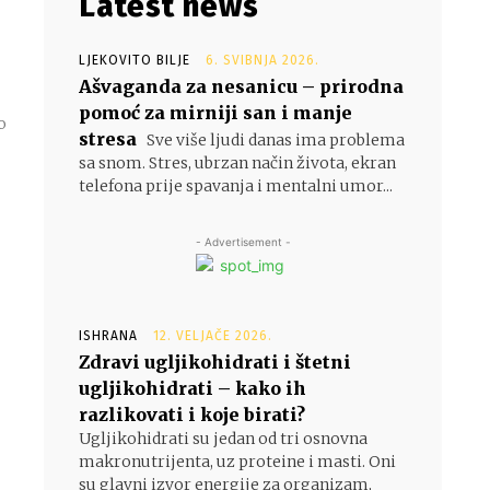
Latest news
LJEKOVITO BILJE
6. SVIBNJA 2026.
Ašvaganda za nesanicu – prirodna
pomoć za mirniji san i manje
o
stresa
Sve više ljudi danas ima problema
sa snom. Stres, ubrzan način života, ekran
telefona prije spavanja i mentalni umor...
- Advertisement -
ISHRANA
12. VELJAČE 2026.
Zdravi ugljikohidrati i štetni
ugljikohidrati – kako ih
razlikovati i koje birati?
Ugljikohidrati su jedan od tri osnovna
makronutrijenta, uz proteine i masti. Oni
su glavni izvor energije za organizam,