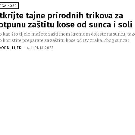
EGA KOSE
tkrijte tajne prirodnih trikova za
otpunu zaštitu kose od sunca i soli
to kao što tijelo mažete zaštitnom kremom dok ste na suncu, tak
o koristite preparate za zaštitu kose od UV zraka. Zbog sunca i...
RODNI LIJEK
-
4. LIPNJA 2023.