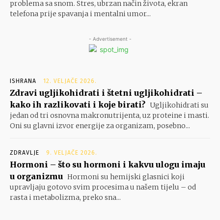
problema sa snom. Stres, ubrzan način života, ekran
telefona prije spavanja i mentalni umor...
- Advertisement -
ISHRANA
12. VELJAČE 2026.
Zdravi ugljikohidrati i štetni ugljikohidrati –
kako ih razlikovati i koje birati?
Ugljikohidrati su
jedan od tri osnovna makronutrijenta, uz proteine i masti.
Oni su glavni izvor energije za organizam, posebno...
ZDRAVLJE
9. VELJAČE 2026.
Hormoni – što su hormoni i kakvu ulogu imaju
u organizmu
Hormoni su hemijski glasnici koji
upravljaju gotovo svim procesima u našem tijelu – od
rasta i metabolizma, preko sna...