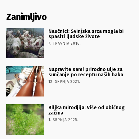
Zanimljivo
Naučnici: Svinjska srca mogla bi
spasiti ljudske živote
7. TRAVNJA 2016.
Napravite sami prirodno ulje za
sunčanje po receptu naših baka
12. SRPNJA 2021.
Biljka mirodjija: Više od običnog
začina
1. SRPNJA 2025.