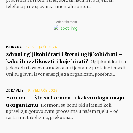
problema sa snom. Stres, ubrzan način života, ekran
telefona prije spavanja i mentalni umor...
- Advertisement -
ISHRANA
12. VELJAČE 2026.
Zdravi ugljikohidrati i štetni ugljikohidrati –
kako ih razlikovati i koje birati?
Ugljikohidrati su
jedan od tri osnovna makronutrijenta, uz proteine i masti.
Oni su glavni izvor energije za organizam, posebno...
ZDRAVLJE
9. VELJAČE 2026.
Hormoni – što su hormoni i kakvu ulogu imaju
u organizmu
Hormoni su hemijski glasnici koji
upravljaju gotovo svim procesima u našem tijelu – od
rasta i metabolizma, preko sna...