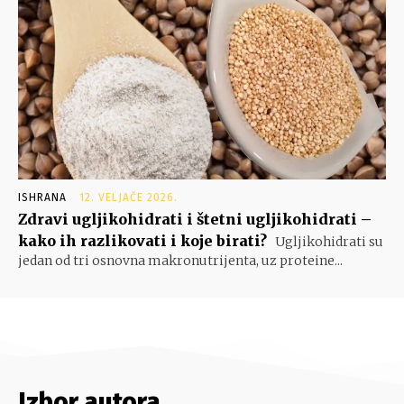
ISHRANA
12. VELJAČE 2026.
Zdravi ugljikohidrati i štetni ugljikohidrati –
kako ih razlikovati i koje birati?
Ugljikohidrati su
jedan od tri osnovna makronutrijenta, uz proteine...
Izbor autora