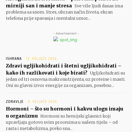
mirniji san i manje stresa
Sve više ljudi danas ima
problema sa snom. Stres, ubrzan način života, ekran
telefona prije spavanja i mentalni umor...
- Advertisement -
ISHRANA
12. VELJAČE 2026.
Zdravi ugljikohidrati i štetni ugljikohidrati –
kako ih razlikovati i koje birati?
Ugljikohidrati su
jedan od tri osnovna makronutrijenta, uz proteine i masti.
Oni su glavni izvor energije za organizam, posebno...
ZDRAVLJE
9. VELJAČE 2026.
Hormoni – što su hormoni i kakvu ulogu imaju
u organizmu
Hormoni su hemijski glasnici koji
upravljaju gotovo svim procesima u našem tijelu – od
rasta i metabolizma, preko sna...