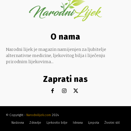
O nama
Narodni lijek je magazin namijenjen za ljubitelje
alternativne medicine, ljekovitog bilja i liječenju
prirodnim lijekovima...
Zaprati nas
© Copyright -
Narodnilijek.com
2024
Naslovna
Zdravlje
Ljekovito bilje
Ishrana
Ljepota
Životni stil