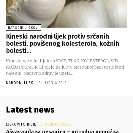
NARODNI LIJEKOVI
Kineski narodni lijek protiv srčanih
bolesti, povišenog kolesterola, kožnih
bolesti…
Kineski narodni lijek za SRCE, TLAK, KOLESTEROL, VID,
KOŽU I TUMOR. Lijek je na 100% prirodnoj bazi te ne šteti
ničemu. Naravno zdrav je uzeti...
NARODNI LIJEK
-
24. LIPNJA 2012.
Latest news
LJEKOVITO BILJE
6. SVIBNJA 2026.
Ašvaganda za nesanicu – prirodna pomoć za