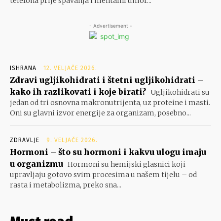
telefona prije spavanja i mentalni umor...
- Advertisement -
ISHRANA
12. VELJAČE 2026.
Zdravi ugljikohidrati i štetni ugljikohidrati –
kako ih razlikovati i koje birati?
Ugljikohidrati su
jedan od tri osnovna makronutrijenta, uz proteine i masti.
Oni su glavni izvor energije za organizam, posebno...
ZDRAVLJE
9. VELJAČE 2026.
Hormoni – što su hormoni i kakvu ulogu imaju
u organizmu
Hormoni su hemijski glasnici koji
upravljaju gotovo svim procesima u našem tijelu – od
rasta i metabolizma, preko sna...