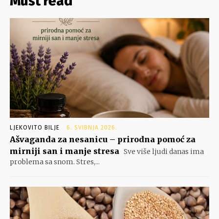
Must read
LJEKOVITO BILJE
6. SVIBNJA 2026.
Ašvaganda za nesanicu – prirodna pomoć za
mirniji san i manje stresa
Sve više ljudi danas ima
problema sa snom. Stres,...