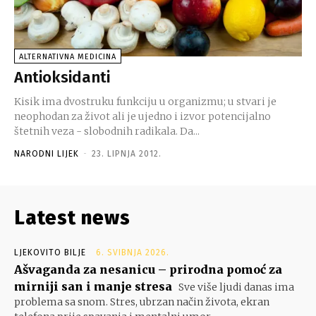
ALTERNATIVNA MEDICINA
Antioksidanti
Kisik ima dvostruku funkciju u organizmu; u stvari je
neophodan za život ali je ujedno i izvor potencijalno
štetnih veza - slobodnih radikala. Da...
NARODNI LIJEK
-
23. LIPNJA 2012.
Latest news
LJEKOVITO BILJE
6. SVIBNJA 2026.
Ašvaganda za nesanicu – prirodna pomoć za
mirniji san i manje stresa
Sve više ljudi danas ima
problema sa snom. Stres, ubrzan način života, ekran