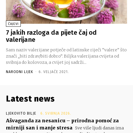
ČAJEVI
7 jakih razloga da pijete čaj od
valerijane
Sam naziv valerijane potječe od latinske riječi ”valere” što
znači „biti zdrav/biti dobro“. Biljka valerijana cvijeta od
svibnja do kolovoza, a cvijet joj sadrži...
NARODNI LIJEK
-
6. VELJAČE 2021.
Latest news
LJEKOVITO BILJE
6. SVIBNJA 2026.
Ašvaganda za nesanicu – prirodna pomoć za
mirniji san i manje stresa
Sve više ljudi danas ima