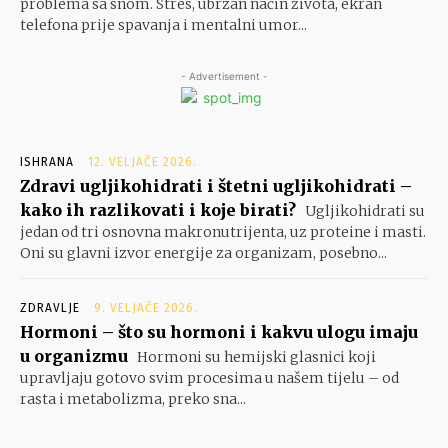
problema sa snom. Stres, ubrzan način života, ekran
telefona prije spavanja i mentalni umor...
- Advertisement -
ISHRANA
12. VELJAČE 2026.
Zdravi ugljikohidrati i štetni ugljikohidrati –
kako ih razlikovati i koje birati?
Ugljikohidrati su
jedan od tri osnovna makronutrijenta, uz proteine i masti.
Oni su glavni izvor energije za organizam, posebno...
ZDRAVLJE
9. VELJAČE 2026.
Hormoni – što su hormoni i kakvu ulogu imaju
u organizmu
Hormoni su hemijski glasnici koji
upravljaju gotovo svim procesima u našem tijelu – od
rasta i metabolizma, preko sna...