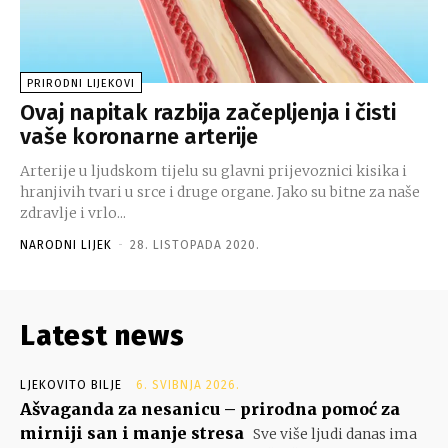
PRIRODNI LIJEKOVI
Ovaj napitak razbija začepljenja i čisti
vaše koronarne arterije
Arterije u ljudskom tijelu su glavni prijevoznici kisika i
hranjivih tvari u srce i druge organe. Jako su bitne za naše
zdravlje i vrlo...
NARODNI LIJEK
-
28. LISTOPADA 2020.
Latest news
LJEKOVITO BILJE
6. SVIBNJA 2026.
Ašvaganda za nesanicu – prirodna pomoć za
mirniji san i manje stresa
Sve više ljudi danas ima