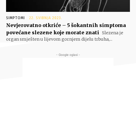
SIMPTOMI
22. SVIBNJA 2023.
Nevjerovatno otkriće – 5 šokantnih simptoma
povećane slezene koje morate znati
Slezena je
organ smješten u lijevom gornjem dijelu trbuha,...
- Google oglasi -