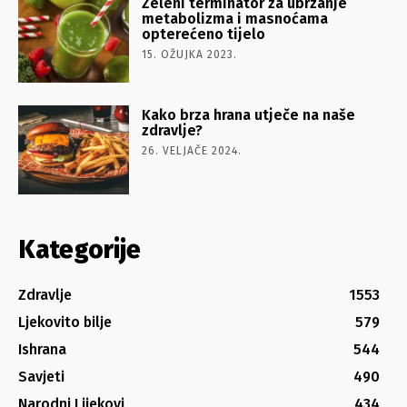
Zeleni terminator za ubrzanje
metabolizma i masnoćama
opterećeno tijelo
15. OŽUJKA 2023.
Kako brza hrana utječe na naše
zdravlje?
26. VELJAČE 2024.
Kategorije
Zdravlje
1553
Ljekovito bilje
579
Ishrana
544
Savjeti
490
Narodni Lijekovi
434