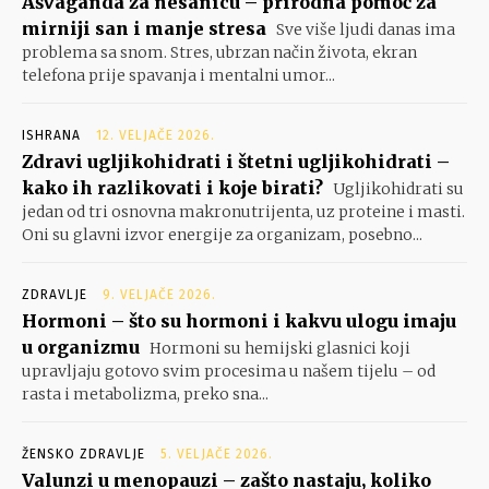
Ašvaganda za nesanicu – prirodna pomoć za
mirniji san i manje stresa
Sve više ljudi danas ima
problema sa snom. Stres, ubrzan način života, ekran
telefona prije spavanja i mentalni umor...
ISHRANA
12. VELJAČE 2026.
Zdravi ugljikohidrati i štetni ugljikohidrati –
kako ih razlikovati i koje birati?
Ugljikohidrati su
jedan od tri osnovna makronutrijenta, uz proteine i masti.
Oni su glavni izvor energije za organizam, posebno...
ZDRAVLJE
9. VELJAČE 2026.
Hormoni – što su hormoni i kakvu ulogu imaju
u organizmu
Hormoni su hemijski glasnici koji
upravljaju gotovo svim procesima u našem tijelu – od
rasta i metabolizma, preko sna...
ŽENSKO ZDRAVLJE
5. VELJAČE 2026.
Valunzi u menopauzi – zašto nastaju, koliko