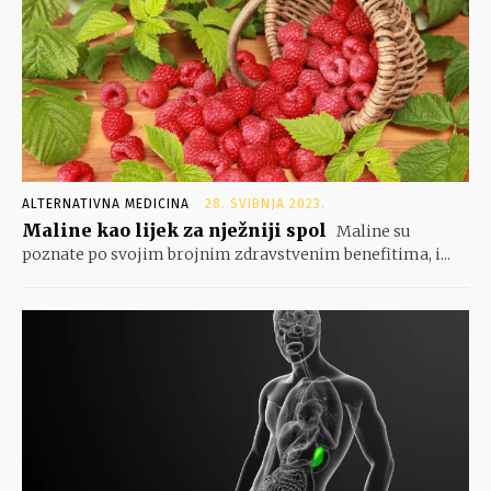
ALTERNATIVNA MEDICINA
28. SVIBNJA 2023.
Maline kao lijek za nježniji spol
Maline su
poznate po svojim brojnim zdravstvenim benefitima, i...