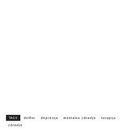
TAGS
delfini
depresija
mentalno zdravlje
terapija
zdravlje