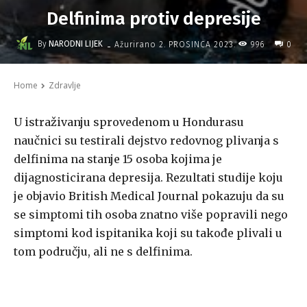
Delfinima protiv depresije
-
By
NARODNI LIJEK
996
Ažurirano
2. PROSINCA 2023.
0
Home
Zdravlje
U istraživanju sprovedenom u Hondurasu
naučnici su testirali dejstvo redovnog plivanja s
delfinima na stanje 15 osoba kojima je
dijagnosticirana depresija. Rezultati studije koju
je objavio British Medical Journal pokazuju da su
se simptomi tih osoba znatno više popravili nego
simptomi kod ispitanika koji su takođe plivali u
tom području, ali ne s delfinima.