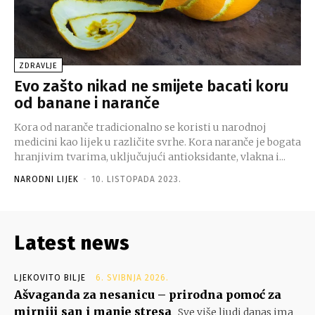
ZDRAVLJE
Evo zašto nikad ne smijete bacati koru
od banane i naranče
Kora od naranče tradicionalno se koristi u narodnoj
medicini kao lijek u različite svrhe. Kora naranče je bogata
hranjivim tvarima, uključujući antioksidante, vlakna i...
NARODNI LIJEK
-
10. LISTOPADA 2023.
Latest news
LJEKOVITO BILJE
6. SVIBNJA 2026.
Ašvaganda za nesanicu – prirodna pomoć za
mirniji san i manje stresa
Sve više ljudi danas ima