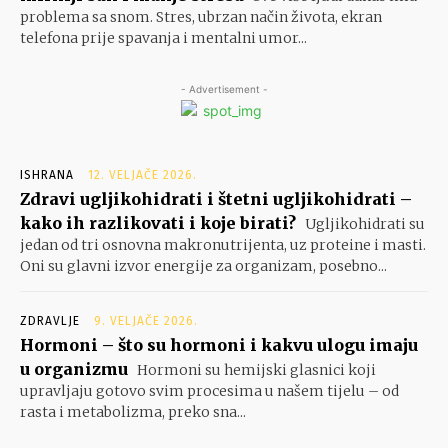
problema sa snom. Stres, ubrzan način života, ekran
telefona prije spavanja i mentalni umor...
- Advertisement -
ISHRANA
12. VELJAČE 2026.
Zdravi ugljikohidrati i štetni ugljikohidrati –
kako ih razlikovati i koje birati?
Ugljikohidrati su
jedan od tri osnovna makronutrijenta, uz proteine i masti.
Oni su glavni izvor energije za organizam, posebno...
ZDRAVLJE
9. VELJAČE 2026.
Hormoni – što su hormoni i kakvu ulogu imaju
u organizmu
Hormoni su hemijski glasnici koji
upravljaju gotovo svim procesima u našem tijelu – od
rasta i metabolizma, preko sna...