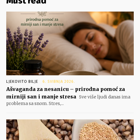
Must read
LJEKOVITO BILJE
6. SVIBNJA 2026.
Ašvaganda za nesanicu – prirodna pomoć za
mirniji san i manje stresa
Sve više ljudi danas ima
problema sa snom. Stres,...