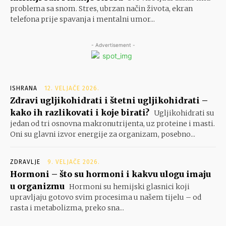
problema sa snom. Stres, ubrzan način života, ekran
telefona prije spavanja i mentalni umor...
- Advertisement -
ISHRANA
12. VELJAČE 2026.
Zdravi ugljikohidrati i štetni ugljikohidrati –
kako ih razlikovati i koje birati?
Ugljikohidrati su
jedan od tri osnovna makronutrijenta, uz proteine i masti.
Oni su glavni izvor energije za organizam, posebno...
ZDRAVLJE
9. VELJAČE 2026.
Hormoni – što su hormoni i kakvu ulogu imaju
u organizmu
Hormoni su hemijski glasnici koji
upravljaju gotovo svim procesima u našem tijelu – od
rasta i metabolizma, preko sna...