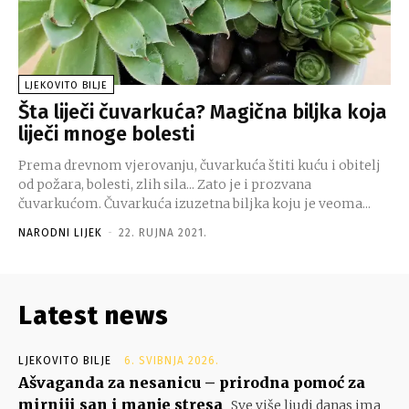
LJEKOVITO BILJE
Šta liječi čuvarkuća? Magična biljka koja
liječi mnoge bolesti
Prema drevnom vjerovanju, čuvarkuća štiti kuću i obitelj
od požara, bolesti, zlih sila... Zato je i prozvana
čuvarkućom. Čuvarkuća izuzetna biljka koju je veoma...
NARODNI LIJEK
-
22. RUJNA 2021.
Latest news
LJEKOVITO BILJE
6. SVIBNJA 2026.
Ašvaganda za nesanicu – prirodna pomoć za
mirniji san i manje stresa
Sve više ljudi danas ima