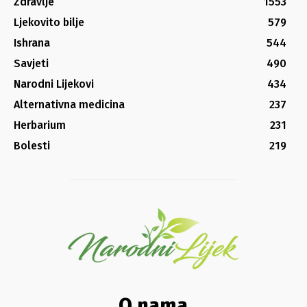
Zdravlje
1553
Ljekovito bilje
579
Ishrana
544
Savjeti
490
Narodni Lijekovi
434
Alternativna medicina
237
Herbarium
231
Bolesti
219
O nama