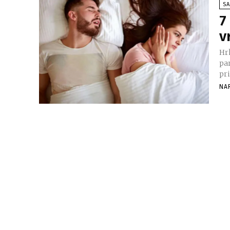
SA
7
v
Hr
par
pri
NA