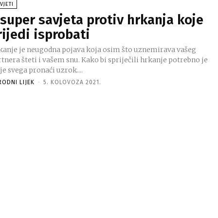
VJETI
 super savjeta protiv hrkanja koje
rijedi isprobati
kanje je neugodna pojava koja osim što uznemirava vašeg
tnera šteti i vašem snu. Kako bi spriječili hrkanje potrebno je
je svega pronaći uzrok....
RODNI LIJEK
-
5. KOLOVOZA 2021.