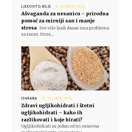
LJEKOVITO BILJE
6. SVIBNJA 2026.
Ašvaganda za nesanicu – prirodna
pomoć za mirniji san i manje
stresa
Sve više ljudi danas ima problema
sa snom. Stres,...
ISHRANA
12. VELJAČE 2026.
Zdravi ugljikohidrati i štetni
ugljikohidrati – kako ih
razlikovati i koje birati?
Ugljikohidrati su jedan od tri osnovna