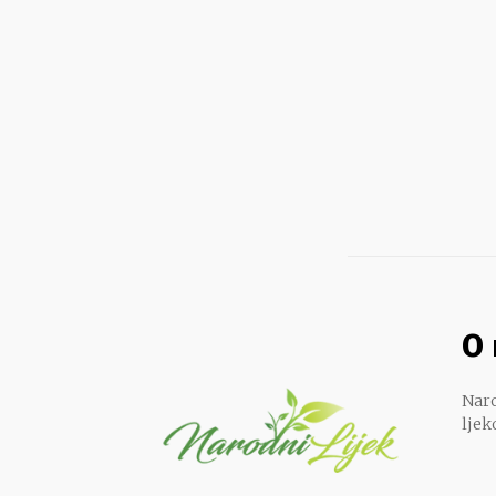
O
Naro
ljek