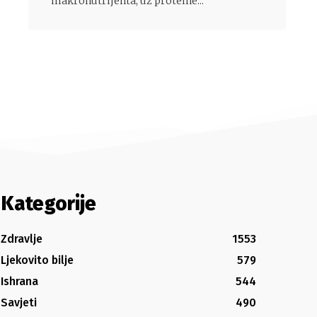
makronutrijenta, uz proteine...
Kategorije
Zdravlje
1553
Ljekovito bilje
579
Ishrana
544
Savjeti
490