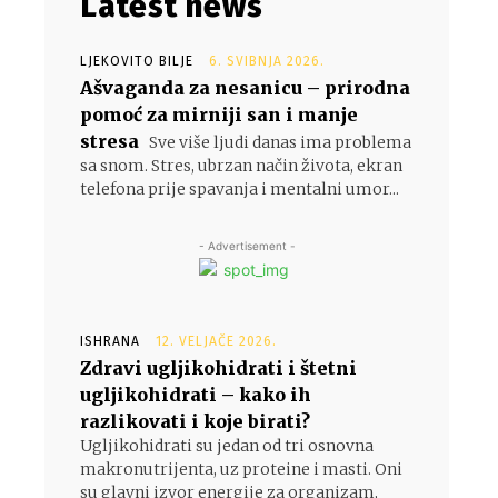
Latest news
LJEKOVITO BILJE
6. SVIBNJA 2026.
Ašvaganda za nesanicu – prirodna
pomoć za mirniji san i manje
stresa
Sve više ljudi danas ima problema
sa snom. Stres, ubrzan način života, ekran
telefona prije spavanja i mentalni umor...
- Advertisement -
ISHRANA
12. VELJAČE 2026.
Zdravi ugljikohidrati i štetni
ugljikohidrati – kako ih
razlikovati i koje birati?
Ugljikohidrati su jedan od tri osnovna
makronutrijenta, uz proteine i masti. Oni
su glavni izvor energije za organizam,