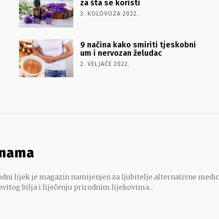
za šta se koristi
3. KOLOVOZA 2022.
9 načina kako smiriti tjeskobni
um i nervozan želudac
2. VELJAČE 2022.
 nama
dni lijek je magazin namijenjen za ljubitelje alternativne medic
ovitog bilja i liječenju prirodnim lijekovima...