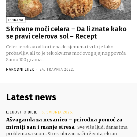
ISHRANA
Skrivene moći celera – Da li znate kako
se pravi celerova sol – Recept
Celer je zdrav od korijena do sjemena i vrlo je lako
probavljiv, ali to je tek okvirna moć ovog sjajnog povrća.
Samo 100 grama...
NARODNI LIJEK
-
24. TRAVNJA 2022.
Latest news
LJEKOVITO BILJE
6. SVIBNJA 2026.
Ašvaganda za nesanicu – prirodna pomoć za
mirniji san i manje stresa
Sve više ljudi danas ima
problema sa snom. Stres, ubrzan način života, ekran