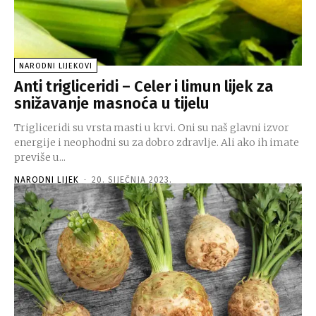
NARODNI LIJEKOVI
Anti trigliceridi – Celer i limun lijek za
snižavanje masnoća u tijelu
Trigliceridi su vrsta masti u krvi. Oni su naš glavni izvor
energije i neophodni su za dobro zdravlje. Ali ako ih imate
previše u...
NARODNI LIJEK
-
20. SIJEČNJA 2023.