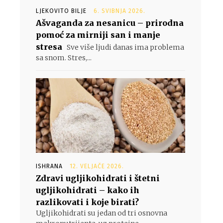
LJEKOVITO BILJE
6. SVIBNJA 2026.
Ašvaganda za nesanicu – prirodna
pomoć za mirniji san i manje
stresa
Sve više ljudi danas ima problema
sa snom. Stres,...
ISHRANA
12. VELJAČE 2026.
Zdravi ugljikohidrati i štetni
ugljikohidrati – kako ih
razlikovati i koje birati?
Ugljikohidrati su jedan od tri osnovna