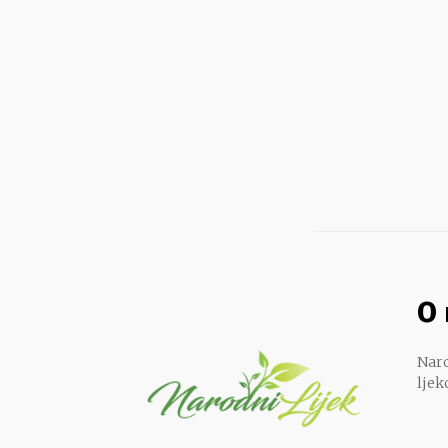
O
Naro
ljek