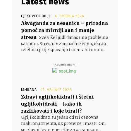
Latest news
LJEKOVITO BILJE
6. SVIBNJA 2026.
Ašvaganda za nesanicu – prirodna
pomoć za mirniji san i manje
stresa
Sve više ljudi danas ima problema
sa snom. Stres, ubrzan način života, ekran
telefona prije spavanja i mentalni umor...
- Advertisement -
ISHRANA
12. VELJAČE 2026.
Zdravi ugljikohidrati i štetni
ugljikohidrati – kako ih
razlikovati i koje birati?
Ugljikohidrati su jedan od tri osnovna
makronutrijenta, uz proteine i masti. Oni
su glavni izvor energije za organizam,