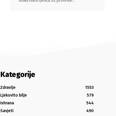
makronutrijenta, uz proteine...
Kategorije
Zdravlje
1553
Ljekovito bilje
579
Ishrana
544
Savjeti
490