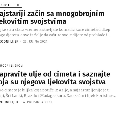
EKOVITO BILJE
ajstariji začin sa mnogobrojnim
jekovitim svojstvima
jke su u stara vremena stavljale komadić kore cimeta u džep
ga djeteta, a sve iz želje da zaštite svoje dijete od prehlade i...
RODNI LIJEK
-
23. RUJNA 2021.
RODNI LIJEKOVI
apravite ulje od cimeta i saznajte
oja su njegova ljekovita svojstva
o cimeta je biljka koja potiče iz Azije, a najzastupljenije je u
iji, Šri Lanki, Brazilu i Madagaskaru. Kao začin i lijek koristi se...
RODNI LIJEK
-
4. PROSINCA 2020.