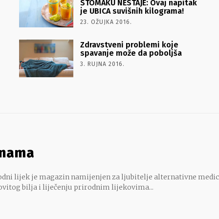
STOMAKU NESTAJE: Ovaj napitak
je UBICA suvišnih kilograma!
23. OŽUJKA 2016.
Zdravstveni problemi koje
spavanje može da poboljša
3. RUJNA 2016.
 nama
dni lijek je magazin namijenjen za ljubitelje alternativne medic
ovitog bilja i liječenju prirodnim lijekovima...