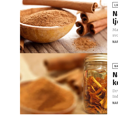
LJ
N
l
Ma
svo
NA
NA
N
k
Drv
Ind
NA