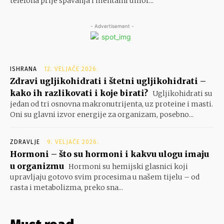
telefona prije spavanja i mentalni umor...
- Advertisement -
ISHRANA
12. VELJAČE 2026.
Zdravi ugljikohidrati i štetni ugljikohidrati –
kako ih razlikovati i koje birati?
Ugljikohidrati su
jedan od tri osnovna makronutrijenta, uz proteine i masti.
Oni su glavni izvor energije za organizam, posebno...
ZDRAVLJE
9. VELJAČE 2026.
Hormoni – što su hormoni i kakvu ulogu imaju
u organizmu
Hormoni su hemijski glasnici koji
upravljaju gotovo svim procesima u našem tijelu – od
rasta i metabolizma, preko sna...