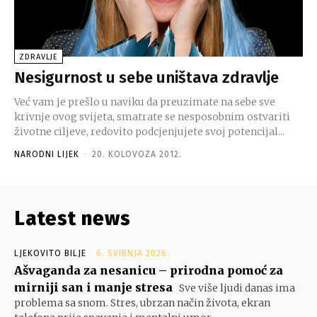
ZDRAVLJE
Nesigurnost u sebe uništava zdravlje
Već vam je prešlo u naviku da preuzimate na sebe sve
krivnje ovog svijeta, smatrate se nesposobnim ostvariti
životne ciljeve, redovito podcjenjujete svoj potencijal...
NARODNI LIJEK
-
20. KOLOVOZA 2012.
Latest news
LJEKOVITO BILJE
6. SVIBNJA 2026.
Ašvaganda za nesanicu – prirodna pomoć za
mirniji san i manje stresa
Sve više ljudi danas ima
problema sa snom. Stres, ubrzan način života, ekran