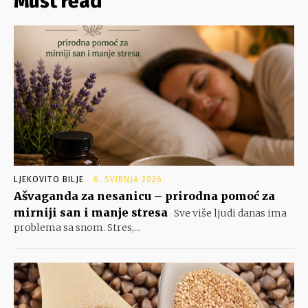
Must read
LJEKOVITO BILJE
6. SVIBNJA 2026.
Ašvaganda za nesanicu – prirodna pomoć za
mirniji san i manje stresa
Sve više ljudi danas ima
problema sa snom. Stres,...