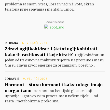
problema sa snom. Stres, ubrzan način života, ekran
telefona prije spavanja i mentalni umor...
- Advertisement -
ISHRANA
12. VELJAČE 2026.
Zdravi ugljikohidrati i štetni ugljikohidrati –
kako ih razlikovati i koje birati?
Ugljikohidrati su
jedan od tri osnovna makronutrijenta, uz proteine i masti.
Oni su glavni izvor energije za organizam, posebno...
ZDRAVLJE
9. VELJAČE 2026.
Hormoni – što su hormoni i kakvu ulogu imaju
u organizmu
Hormoni su hemijski glasnici koji
upravljaju gotovo svim procesima u našem tijelu – od
rasta i metabolizma, preko sna...