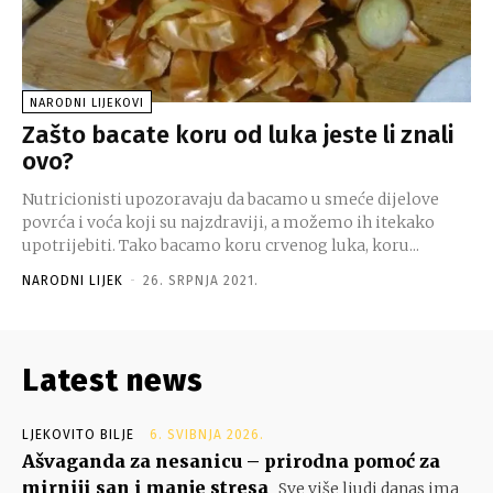
NARODNI LIJEKOVI
Zašto bacate koru od luka jeste li znali
ovo?
Nutricionisti upozoravaju da bacamo u smeće dijelove
povrća i voća koji su najzdraviji, a možemo ih itekako
upotrijebiti. Tako bacamo koru crvenog luka, koru...
NARODNI LIJEK
-
26. SRPNJA 2021.
Latest news
LJEKOVITO BILJE
6. SVIBNJA 2026.
Ašvaganda za nesanicu – prirodna pomoć za
mirniji san i manje stresa
Sve više ljudi danas ima