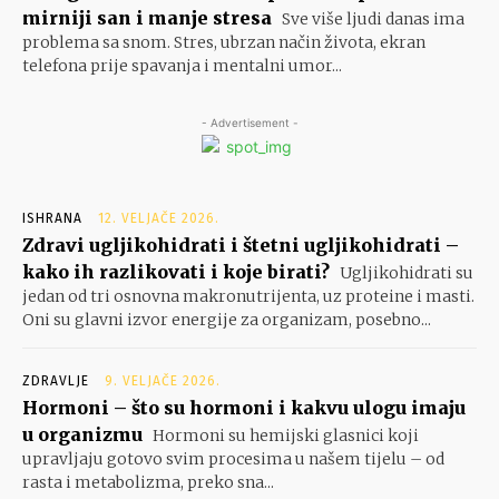
mirniji san i manje stresa
Sve više ljudi danas ima
problema sa snom. Stres, ubrzan način života, ekran
telefona prije spavanja i mentalni umor...
- Advertisement -
ISHRANA
12. VELJAČE 2026.
Zdravi ugljikohidrati i štetni ugljikohidrati –
kako ih razlikovati i koje birati?
Ugljikohidrati su
jedan od tri osnovna makronutrijenta, uz proteine i masti.
Oni su glavni izvor energije za organizam, posebno...
ZDRAVLJE
9. VELJAČE 2026.
Hormoni – što su hormoni i kakvu ulogu imaju
u organizmu
Hormoni su hemijski glasnici koji
upravljaju gotovo svim procesima u našem tijelu – od
rasta i metabolizma, preko sna...