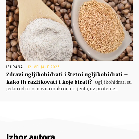
ISHRANA
12. VELJAČE 2026.
Zdravi ugljikohidrati i štetni ugljikohidrati –
kako ih razlikovati i koje birati?
Ugljikohidrati su
jedan od tri osnovna makronutrijenta, uz proteine...
Izbor autora