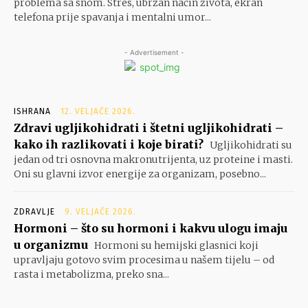
problema sa snom. Stres, ubrzan način života, ekran
telefona prije spavanja i mentalni umor...
- Advertisement -
ISHRANA
12. VELJAČE 2026.
Zdravi ugljikohidrati i štetni ugljikohidrati –
kako ih razlikovati i koje birati?
Ugljikohidrati su
jedan od tri osnovna makronutrijenta, uz proteine i masti.
Oni su glavni izvor energije za organizam, posebno...
ZDRAVLJE
9. VELJAČE 2026.
Hormoni – što su hormoni i kakvu ulogu imaju
u organizmu
Hormoni su hemijski glasnici koji
upravljaju gotovo svim procesima u našem tijelu – od
rasta i metabolizma, preko sna...