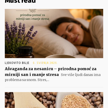
Must read
LJEKOVITO BILJE
6. SVIBNJA 2026.
Ašvaganda za nesanicu – prirodna pomoć za
mirniji san i manje stresa
Sve više ljudi danas ima
problema sa snom. Stres,...