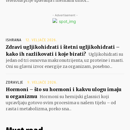
telefona prije spavanja i mentalni umor...
- Advertisement -
ISHRANA
12. VELJAČE 2026.
Zdravi ugljikohidrati i štetni ugljikohidrati –
kako ih razlikovati i koje birati?
Ugljikohidrati su
jedan od tri osnovna makronutrijenta, uz proteine i masti.
Oni su glavni izvor energije za organizam, posebno...
ZDRAVLJE
9. VELJAČE 2026.
Hormoni – što su hormoni i kakvu ulogu imaju
u organizmu
Hormoni su hemijski glasnici koji
upravljaju gotovo svim procesima u našem tijelu – od
rasta i metabolizma, preko sna...