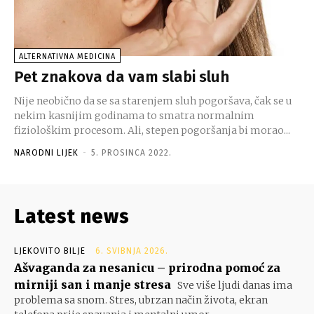
ALTERNATIVNA MEDICINA
Pet znakova da vam slabi sluh
Nije neobično da se sa starenjem sluh pogoršava, čak se u
nekim kasnijim godinama to smatra normalnim
fiziološkim procesom. Ali, stepen pogoršanja bi morao...
NARODNI LIJEK
-
5. PROSINCA 2022.
Latest news
LJEKOVITO BILJE
6. SVIBNJA 2026.
Ašvaganda za nesanicu – prirodna pomoć za
mirniji san i manje stresa
Sve više ljudi danas ima
problema sa snom. Stres, ubrzan način života, ekran