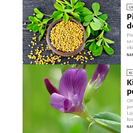
LJ
P
d
Pisk
sa
okr
NA
AL
K
p
CH
po
Lij
kor
NA