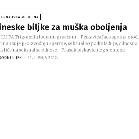
TERNATIVNA MEDICINA
ineske biljke za muška oboljenja
LU PA Trigonella foenum graecum - Piskavica Jaca spolnu moć,
rmalizuje proizvodnju sperme, seksualno podmlađuje, odnosno
dstiče na seksualne odnose - Prasak piskavicinog sjemena...
RODNI LIJEK
-
25. LIPNJA 2012.