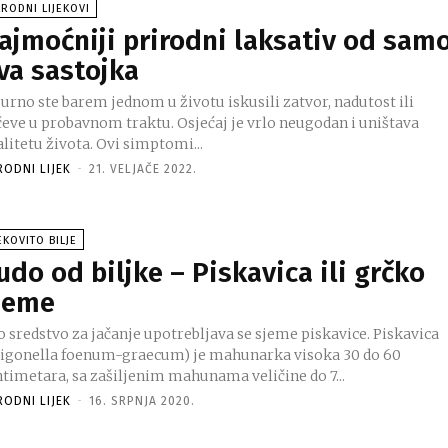
RODNI LIJEKOVI
ajmoćniji prirodni laksativ od sam
va sastojka
urno ste barem jednom u životu iskusili zatvor, nadutost ili
čeve u probavnom traktu. Osjećaj je vrlo neugodan i uništava
litetu života. Ovi simptomi...
RODNI LIJEK
-
21. VELJAČE 2022.
EKOVITO BILJE
udo od biljke – Piskavica ili grčko
jeme
o sredstvo za jačanje upotrebljava se sjeme piskavice. Piskavica
rigonella foenum-graecum) je mahunarka visoka 30 do 60
ntimetara, sa zašiljenim mahunama veličine do 7...
RODNI LIJEK
-
16. SRPNJA 2020.