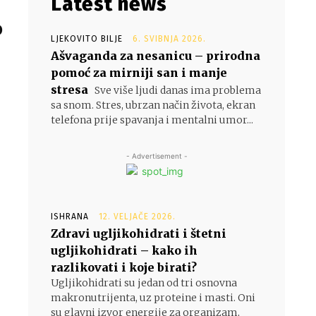
Latest news
o
LJEKOVITO BILJE
6. SVIBNJA 2026.
Ašvaganda za nesanicu – prirodna
pomoć za mirniji san i manje
stresa
Sve više ljudi danas ima problema
sa snom. Stres, ubrzan način života, ekran
telefona prije spavanja i mentalni umor...
- Advertisement -
ISHRANA
12. VELJAČE 2026.
Zdravi ugljikohidrati i štetni
ugljikohidrati – kako ih
razlikovati i koje birati?
Ugljikohidrati su jedan od tri osnovna
makronutrijenta, uz proteine i masti. Oni
su glavni izvor energije za organizam,