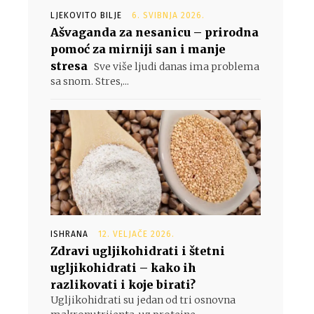
LJEKOVITO BILJE
6. SVIBNJA 2026.
Ašvaganda za nesanicu – prirodna
pomoć za mirniji san i manje
stresa
Sve više ljudi danas ima problema
sa snom. Stres,...
ISHRANA
12. VELJAČE 2026.
Zdravi ugljikohidrati i štetni
ugljikohidrati – kako ih
razlikovati i koje birati?
Ugljikohidrati su jedan od tri osnovna