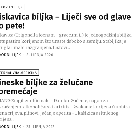
EKOVITO BILJE
iskavica biljka – Liječi sve od glave
o pete!
avica (Trigonella foenum - graecum L.) je jednogodišnja biljka
 stupastim korijenom što uraste duboko u zemlju. Stabljika je
ugla i malo razgranjena. Listovi...
RODNI LIJEK
-
8. LIPNJA 2020.
TERNATIVNA MEDICINA
ineske biljke za želučane
oremećaje
IANG Zingiber officinale - Đumbir Gađenje, nagon za
vraćanjem, alkoholičarski artritis - žvakanje korijena đumbira.
ena crijeva, plinovi, jačanje apetita - 1 kašikica usitnjenog
ijena...
RODNI LIJEK
-
25. LIPNJA 2012.