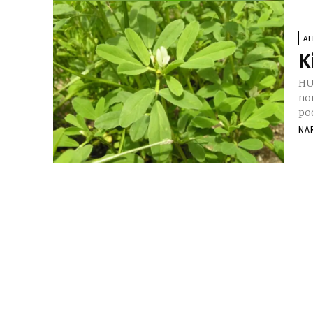
AL
K
HU 
no
po
NA