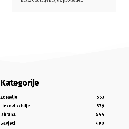
makronutrijenta, uz proteine...
Kategorije
Zdravlje
1553
Ljekovito bilje
579
Ishrana
544
Savjeti
490