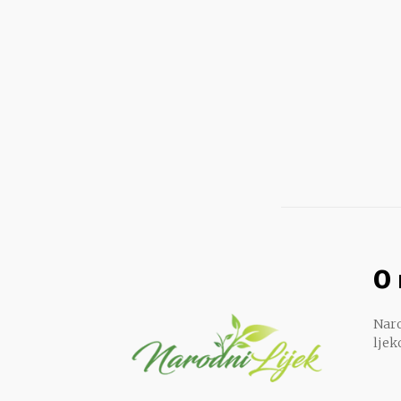
O
Naro
ljek