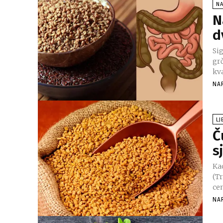
NA
N
d
Sig
gr
kva
NA
LJ
Č
s
Ka
(T
ce
NA