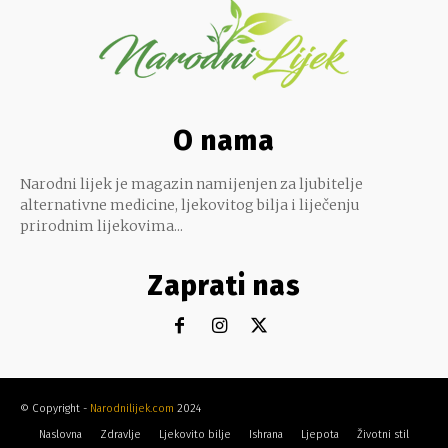
O nama
Narodni lijek je magazin namijenjen za ljubitelje
alternativne medicine, ljekovitog bilja i liječenju
prirodnim lijekovima...
Zaprati nas
© Copyright -
Narodnilijek.com
2024
Naslovna
Zdravlje
Ljekovito bilje
Ishrana
Ljepota
Životni stil