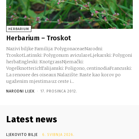
HERBARIUM
Herbarium – Troskot
Nazivi biljke Familija: PolygonaceaeNarodni:
TroskotLatinski: Polygonum aviculareLjekarski: Polygoni
herbaEngleski: KnotgrassNjemački:
VogelknotterichTalijanski: Poligono, centinodiaFrancuski:
La renouee des oiseaux Nalazište: Raste kao korov po
ugaženim mjestima uz ceste i...
NARODNI LIJEK
-
17. PROSINCA 2012.
Latest news
LJEKOVITO BILJE
6. SVIBNJA 2026.