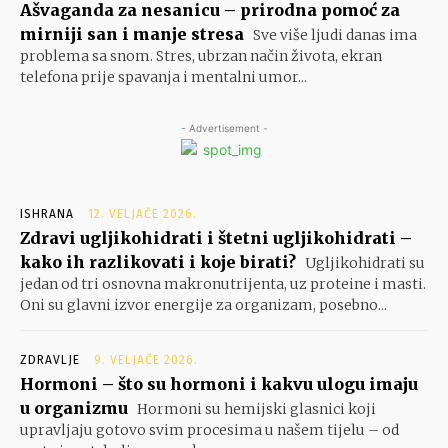
Ašvaganda za nesanicu – prirodna pomoć za
mirniji san i manje stresa
Sve više ljudi danas ima
problema sa snom. Stres, ubrzan način života, ekran
telefona prije spavanja i mentalni umor...
- Advertisement -
ISHRANA
12. VELJAČE 2026.
Zdravi ugljikohidrati i štetni ugljikohidrati –
kako ih razlikovati i koje birati?
Ugljikohidrati su
jedan od tri osnovna makronutrijenta, uz proteine i masti.
Oni su glavni izvor energije za organizam, posebno...
ZDRAVLJE
9. VELJAČE 2026.
Hormoni – što su hormoni i kakvu ulogu imaju
u organizmu
Hormoni su hemijski glasnici koji
upravljaju gotovo svim procesima u našem tijelu – od