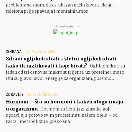
problema sa snom. Stres, ubrzan način života, ekran
telefona prije spavanja i mentalni umor...
- Advertisement -
ISHRANA
12. VELJAČE 2026.
Zdravi ugljikohidrati i štetni ugljikohidrati –
kako ih razlikovati i koje birati?
Ugljikohidrati su
jedan od tri osnovna makronutrijenta, uz proteine i masti.
Oni su glavni izvor energije za organizam, posebno...
ZDRAVLJE
9. VELJAČE 2026.
Hormoni – što su hormoni i kakvu ulogu imaju
u organizmu
Hormoni su hemijski glasnici koji
upravljaju gotovo svim procesima u našem tijelu – od
rasta i metabolizma, preko sna...