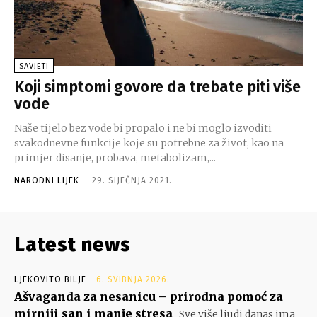
SAVJETI
Koji simptomi govore da trebate piti više
vode
Naše tijelo bez vode bi propalo i ne bi moglo izvoditi
svakodnevne funkcije koje su potrebne za život, kao na
primjer disanje, probava, metabolizam,...
NARODNI LIJEK
-
29. SIJEČNJA 2021.
Latest news
LJEKOVITO BILJE
6. SVIBNJA 2026.
Ašvaganda za nesanicu – prirodna pomoć za
mirniji san i manje stresa
Sve više ljudi danas ima