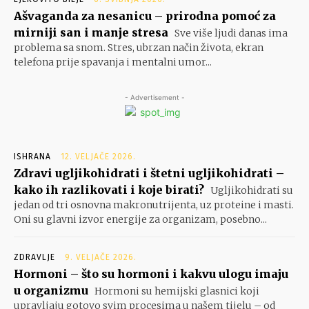
Ašvaganda za nesanicu – prirodna pomoć za
mirniji san i manje stresa
Sve više ljudi danas ima
problema sa snom. Stres, ubrzan način života, ekran
telefona prije spavanja i mentalni umor...
- Advertisement -
ISHRANA
12. VELJAČE 2026.
Zdravi ugljikohidrati i štetni ugljikohidrati –
kako ih razlikovati i koje birati?
Ugljikohidrati su
jedan od tri osnovna makronutrijenta, uz proteine i masti.
Oni su glavni izvor energije za organizam, posebno...
ZDRAVLJE
9. VELJAČE 2026.
Hormoni – što su hormoni i kakvu ulogu imaju
u organizmu
Hormoni su hemijski glasnici koji
upravljaju gotovo svim procesima u našem tijelu – od