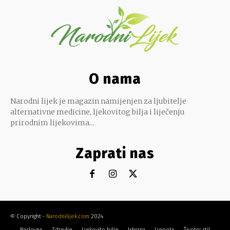
O nama
Narodni lijek je magazin namijenjen za ljubitelje
alternativne medicine, ljekovitog bilja i liječenju
prirodnim lijekovima...
Zaprati nas
© Copyright -
Narodnilijek.com
2024
Naslovna
Zdravlje
Ljekovito bilje
Ishrana
Ljepota
Životni stil