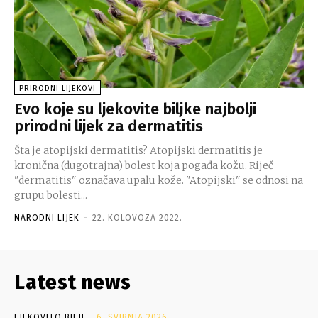
PRIRODNI LIJEKOVI
Evo koje su ljekovite biljke najbolji
prirodni lijek za dermatitis
Šta je atopijski dermatitis? Atopijski dermatitis je
kronična (dugotrajna) bolest koja pogađa kožu. Riječ
"dermatitis" označava upalu kože. "Atopijski" se odnosi na
grupu bolesti...
NARODNI LIJEK
-
22. KOLOVOZA 2022.
Latest news
LJEKOVITO BILJE
6. SVIBNJA 2026.