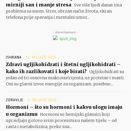
mirniji san i manje stresa
Sve više ljudi danas ima
problema sa snom. Stres, ubrzan način života, ekran
telefona prije spavanja i mentalni umor...
- Advertisement -
ISHRANA
12. VELJAČE 2026.
Zdravi ugljikohidrati i štetni ugljikohidrati –
kako ih razlikovati i koje birati?
Ugljikohidrati su
jedan od tri osnovna makronutrijenta, uz proteine i masti.
Oni su glavni izvor energije za organizam, posebno...
ZDRAVLJE
9. VELJAČE 2026.
Hormoni – što su hormoni i kakvu ulogu imaju
u organizmu
Hormoni su hemijski glasnici koji
upravljaju gotovo svim procesima u našem tijelu – od
rasta i metabolizma, preko sna...