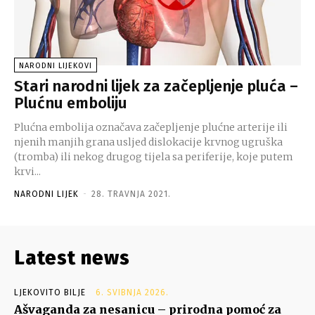
NARODNI LIJEKOVI
Stari narodni lijek za začepljenje pluća –
Plućnu emboliju
Plućna embolija označava začepljenje plućne arterije ili
njenih manjih grana usljed dislokacije krvnog ugruška
(tromba) ili nekog drugog tijela sa periferije, koje putem
krvi...
NARODNI LIJEK
-
28. TRAVNJA 2021.
Latest news
LJEKOVITO BILJE
6. SVIBNJA 2026.
Ašvaganda za nesanicu – prirodna pomoć za