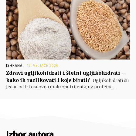
ISHRANA
12. VELJAČE 2026.
Zdravi ugljikohidrati i štetni ugljikohidrati –
kako ih razlikovati i koje birati?
Ugljikohidrati su
jedan od tri osnovna makronutrijenta, uz proteine...
Izbor autora