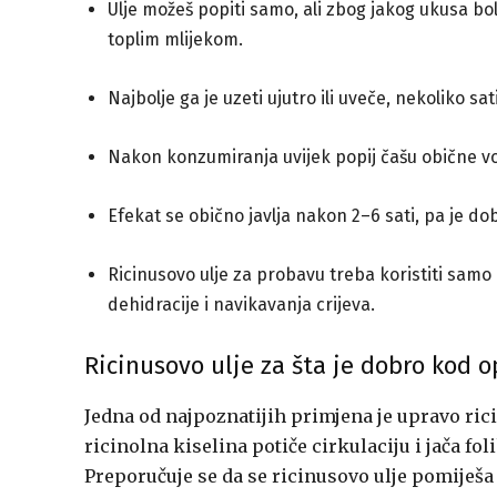
Ulje možeš popiti samo, ali zbog jakog ukusa bol
toplim mlijekom.
Najbolje ga je uzeti ujutro ili uveče, nekoliko s
Nakon konzumiranja uvijek popij čašu obične vo
Efekat se obično javlja nakon 2–6 sati, pa je do
Ricinusovo ulje za probavu treba koristiti sam
dehidracije i navikavanja crijeva.
Ricinusovo ulje za šta je dobro kod 
Jedna od najpoznatijih primjena je upravo ric
ricinolna kiselina potiče cirkulaciju i jača fo
Preporučuje se da se ricinusovo ulje pomiješa