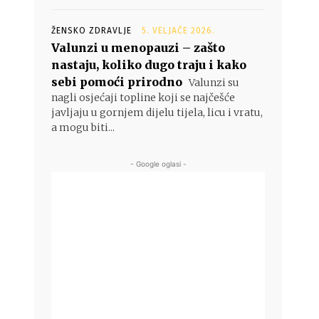
ŽENSKO ZDRAVLJE
5. VELJAČE 2026.
Valunzi u menopauzi – zašto
nastaju, koliko dugo traju i kako
sebi pomoći prirodno
Valunzi su
nagli osjećaji topline koji se najčešće
javljaju u gornjem dijelu tijela, licu i vratu,
a mogu biti...
- Google oglasi -