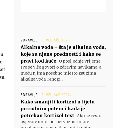
ZDRAVLJE
3. VELJAČE 2026.
Alkalna voda – šta je alkalna voda,
da
koje su njene prednosti i kako se
pravi kod kuće
U posljednje vrijeme
no
sve se više govori o zdravim navikama, a
ati
među njima posebno mjesto zauzima
ka.
alkalna voda. Mnogi...
ZDRAVLJE
3. VELJAČE 2026.
Kako smanjiti kortizol u tijelu
prirodnim putem i kada je
potreban kortizol test
Ako se često
osjećate umorno, nervozno, imate
problema sa snom ili primjećujete