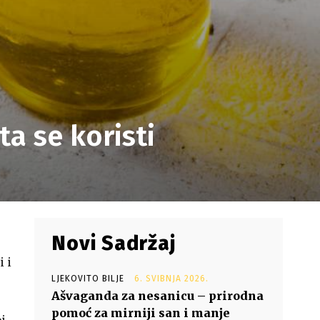
ta se koristi
Novi Sadržaj
i i
LJEKOVITO BILJE
6. SVIBNJA 2026.
Ašvaganda za nesanicu – prirodna
pomoć za mirniji san i manje