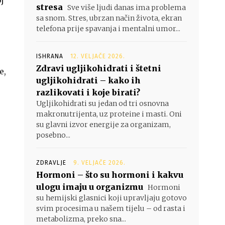
oj
stresa
Sve više ljudi danas ima problema
sa snom. Stres, ubrzan način života, ekran
telefona prije spavanja i mentalni umor...
ISHRANA
12. VELJAČE 2026.
Zdravi ugljikohidrati i štetni
e,
ugljikohidrati – kako ih
razlikovati i koje birati?
Ugljikohidrati su jedan od tri osnovna
makronutrijenta, uz proteine i masti. Oni
su glavni izvor energije za organizam,
posebno...
ZDRAVLJE
9. VELJAČE 2026.
Hormoni – što su hormoni i kakvu
ulogu imaju u organizmu
Hormoni
su hemijski glasnici koji upravljaju gotovo
svim procesima u našem tijelu – od rasta i
metabolizma, preko sna...