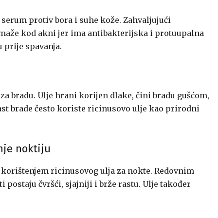
i serum protiv bora i suhe kože. Zahvaljujući
maže kod akni jer ima antibakterijska i protuupalna
u prije spavanja.
 za bradu. Ulje hrani korijen dlake, čini bradu gušćom,
st brade često koriste ricinusovo ulje kao prirodni
nje noktiju
ti korištenjem ricinusovog ulja za nokte. Redovnim
postaju čvršći, sjajniji i brže rastu. Ulje također