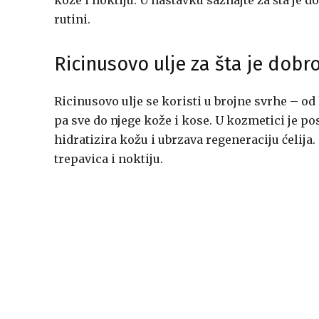
kože i noktiju. U nastavku saznajte za šta je 
rutini.
Ricinusovo ulje za šta je dobro 
Ricinusovo ulje se koristi u brojne svrhe – od
pa sve do njege kože i kose. U kozmetici je pos
hidratizira kožu i ubrzava regeneraciju ćelija.
trepavica i noktiju.