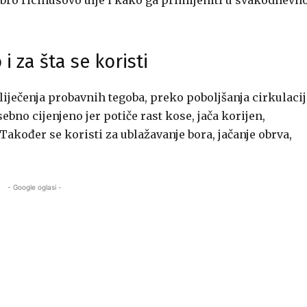
dobro ricinusovo ulje i kako ga primijeniti u svakodnevn
i za šta se koristi
 liječenja probavnih tegoba, preko poboljšanja cirkulacij
ebno cijenjeno jer potiče rast kose, jača korijen,
 Također se koristi za ublažavanje bora, jačanje obrva,
- Google oglasi -