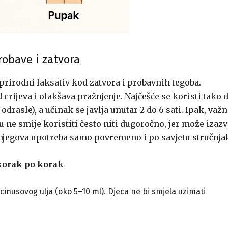
robave i zatvora
 prirodni laksativ kod zatvora i probavnih tegoba.
d crijeva i olakšava pražnjenje. Najčešće se koristi tako 
odrasle), a učinak se javlja unutar 2 do 6 sati. Ipak, važ
 ne smije koristiti često niti dugoročno, jer može izazv
e njegova upotreba samo povremeno i po savjetu stručnja
 korak po korak
cinusovog ulja (oko 5–10 ml). Djeca ne bi smjela uzimati