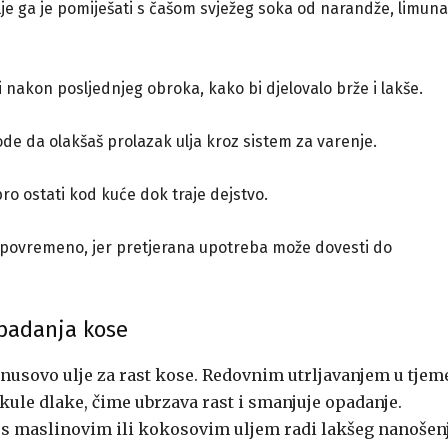
je ga je pomiješati s čašom svježeg soka od narandže, limuna 
ati nakon posljednjeg obroka, kako bi djelovalo brže i lakše.
de da olakšaš prolazak ulja kroz sistem za varenje.
bro ostati kod kuće dok traje dejstvo.
o povremeno, jer pretjerana upotreba može dovesti do
opadanja kose
inusovo ulje za rast kose. Redovnim utrljavanjem u tjem
likule dlake, čime ubrzava rast i smanjuje opadanje.
 s maslinovim ili kokosovim uljem radi lakšeg nanošenj