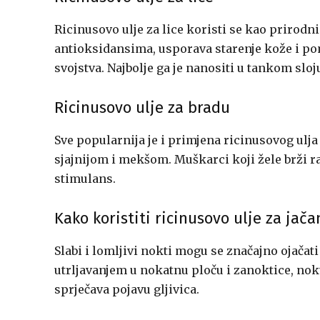
Ricinusovo ulje za lice koristi se kao prirodn
antioksidansima, usporava starenje kože i po
svojstva. Najbolje ga je nanositi u tankom sloj
Ricinusovo ulje za bradu
Sve popularnija je i primjena ricinusovog ulja
sjajnijom i mekšom. Muškarci koji žele brži ra
stimulans.
Kako koristiti ricinusovo ulje za jača
Slabi i lomljivi nokti mogu se značajno ojača
utrljavanjem u nokatnu ploču i zanoktice, nokti 
sprječava pojavu gljivica.