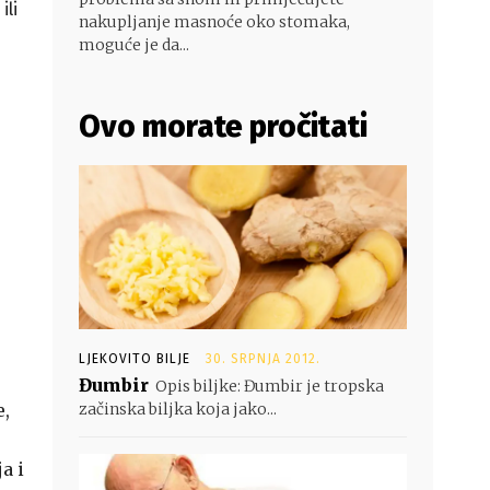
ili
nakupljanje masnoće oko stomaka,
moguće je da...
Ovo morate pročitati
LJEKOVITO BILJE
30. SRPNJA 2012.
Đumbir
Opis biljke: Đumbir je tropska
e,
začinska biljka koja jako...
a i