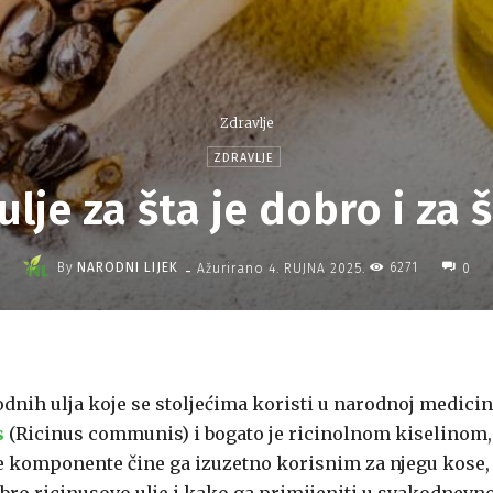
Zdravlje
ZDRAVLJE
lje za šta je dobro i za š
-
By
NARODNI LIJEK
6271
Ažurirano
4. RUJNA 2025.
0
odnih ulja koje se stoljećima koristi u narodnoj medicin
s
(Ricinus communis) i bogato je ricinolnom kiselinom,
 komponente čine ga izuzetno korisnim za njegu kose,