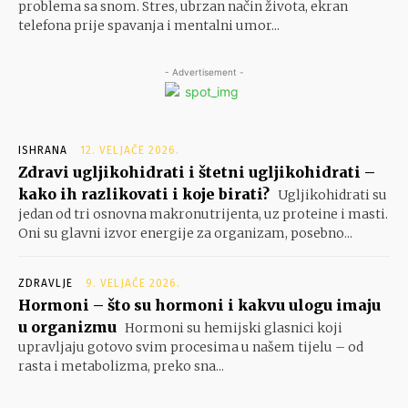
problema sa snom. Stres, ubrzan način života, ekran
telefona prije spavanja i mentalni umor...
- Advertisement -
ISHRANA
12. VELJAČE 2026.
Zdravi ugljikohidrati i štetni ugljikohidrati –
kako ih razlikovati i koje birati?
Ugljikohidrati su
jedan od tri osnovna makronutrijenta, uz proteine i masti.
Oni su glavni izvor energije za organizam, posebno...
ZDRAVLJE
9. VELJAČE 2026.
Hormoni – što su hormoni i kakvu ulogu imaju
u organizmu
Hormoni su hemijski glasnici koji
upravljaju gotovo svim procesima u našem tijelu – od
rasta i metabolizma, preko sna...