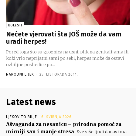
BOLESTI
Nećete vjerovati šta JOŠ može da vam
uradi herpes!
Pored toga što su groznica na usni, plik na genitalijama ili
koži vrlo neprijatni sami po sebi, herpes može da ostavi
ozbiljne posljedice po...
NARODNI LIJEK
-
25. LISTOPADA 2014.
Latest news
LJEKOVITO BILJE
6. SVIBNJA 2026.
Ašvaganda za nesanicu – prirodna pomoć za
mirniji san i manje stresa
Sve više ljudi danas ima